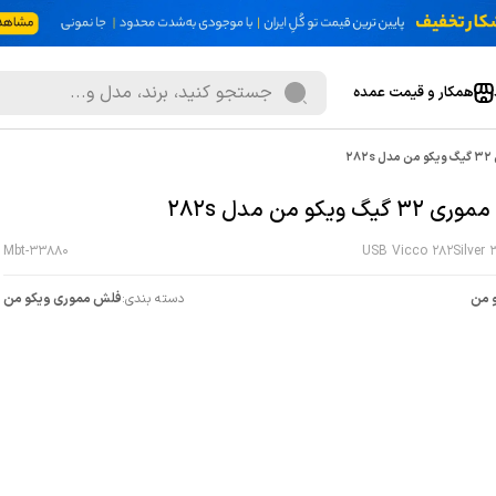
همکار و قیمت عمده
28
گیگ ویکو من مدل 282s
Mbt-33880
USB Vicco 282Silver 
 من
دسته بندی:
فلش مموری ویکو من