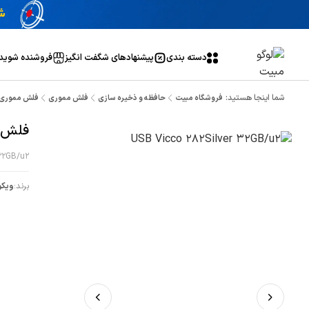
دسته بندی
پیشنهاد‌های شگفت انگیز
فروشنده شوید
شما اینجا هستید:
فروشگاه مبیت
حافظه و ذخیره سازی
فلش مموری
فلش مموری 32 گیگ ویکو من مدل 2s
فلش مموری 32 
32GB/u2
برند:
ویکو