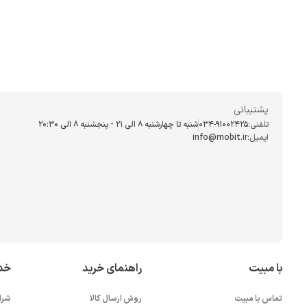
پشتیبانی
تلفنی:
034-91002425
شنبه تا چهارشنبه ۸ الی ۲۱ - پنجشنبه 8 الی ۲۰:۳۰
ایمیل:
info@mobit.ir
با مبیت
راهنمای خرید
خد
تماس با مبیت
روش ارسال کالا
شرا