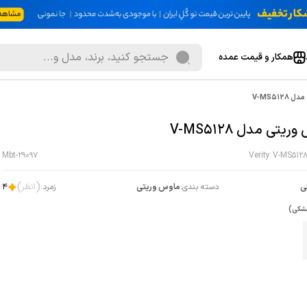
همکار و قیمت عمده
V-MS512
یتی مدل V-MS5128
Mbt-29097
Verity V-MS512
)
(
ی
دسته بندی:
ماوس وریتی
زمرد:
1
نظر
4
شکی)