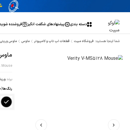
دسته بندی
پیشنهاد‌های شگفت انگیز
فروشنده شوید
شما اینجا هستید:
فروشگاه مبیت
قطعات لپ تاپ و کامپیوتر
ماوس
ماوس وریتی مدل 8
ماوس ور
8 Mouse
برند:
وریت
رنگ ها
(م