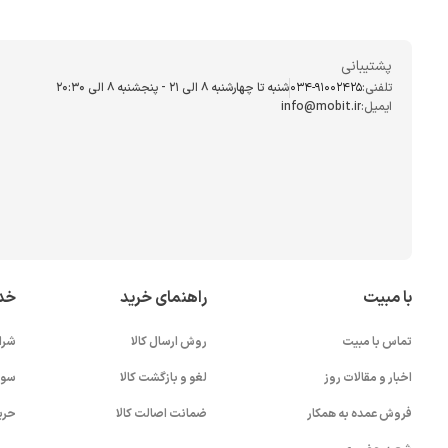
پشتیبانی
تلفنی:
034-91002425
شنبه تا چهارشنبه ۸ الی ۲۱ - پنجشنبه 8 الی ۲۰:۳۰
ایمیل:
info@mobit.ir
با مبیت
راهنمای خرید
خد
تماس با مبیت
روش ارسال کالا
شرا
اخبار و مقالات روز
لغو و بازگشت کالا
سوا
فروش عمده به همکار
ضمانت اصالت کالا
حری