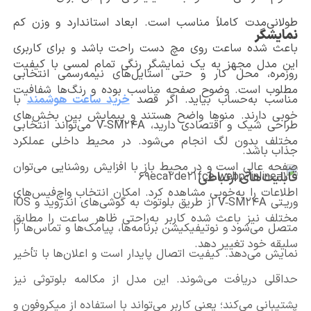
طولانی‌مدت کاملاً مناسب است. ابعاد استاندارد و وزن کم
نمایشگر
باعث شده ساعت روی مچ دست راحت باشد و برای کاربری
این مدل مجهز به یک نمایشگر رنگی تمام لمسی با کیفیت
روزمره، محل کار و حتی استایل‌های نیمه‌رسمی انتخابی
مطلوب است. وضوح صفحه مناسب بوده و رنگ‌ها شفافیت
مناسب به‌حساب بیاید. اگر قصد
خرید ساعت هوشمند
با
خوبی دارند. منوها واضح هستند و پیمایش بین بخش‌های
طراحی شیک و اقتصادی دارید، V‑SM24A می‌تواند انتخابی
مختلف بدون لگ انجام می‌شود. در محیط داخلی عملکرد
جذاب باشد.
صفحه عالی است و در محیط باز با افزایش روشنایی می‌توان
قابلیت‌های ارتباطی
اطلاعات را به‌خوبی مشاهده کرد. امکان انتخاب واچ‌فیس‌های
وریـتی V‑SM24A از طریق بلوتوث به گوشی‌های اندروید و iOS
مختلف نیز باعث شده کاربر به‌راحتی ظاهر ساعت را مطابق
متصل می‌شود و نوتیفیکیشن برنامه‌ها، پیامک‌ها و تماس‌ها را
سلیقه خود تغییر دهد.
نمایش می‌دهد. کیفیت اتصال پایدار است و اعلان‌ها با تأخیر
حداقلی دریافت می‌شوند. این مدل از مکالمه بلوتوثی نیز
پشتیبانی می‌کند؛ یعنی کاربر می‌تواند با استفاده از میکروفون و