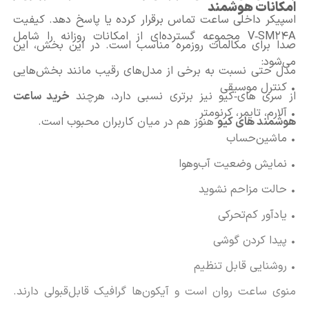
امکانات هوشمند
اسپیکر داخلی ساعت تماس برقرار کرده یا پاسخ دهد. کیفیت
V‑SM24A مجموعه گسترده‌ای از امکانات روزانه را شامل
صدا برای مکالمات روزمره مناسب است. در این بخش، این
می‌شود:
مدل حتی نسبت به برخی از مدل‌های رقیب مانند بخش‌هایی
• کنترل موسیقی
از سری های‑کیو نیز برتری نسبی دارد، هرچند
خرید ساعت
• آلارم، تایمر، کرنومتر
هوشمند های کیو
هنوز هم در میان کاربران محبوب است.
• ماشین‌حساب
• نمایش وضعیت آب‌وهوا
• حالت مزاحم نشوید
• یادآور کم‌تحرکی
• پیدا کردن گوشی
• روشنایی قابل تنظیم
منوی ساعت روان است و آیکون‌ها گرافیک قابل‌قبولی دارند.