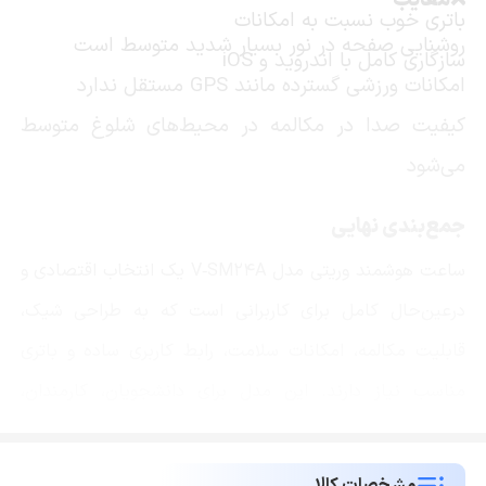
❌معایب
باتری خوب نسبت به امکانات
روشنایی صفحه در نور بسیار شدید متوسط است
سازگاری کامل با اندروید و iOS
امکانات ورزشی گسترده مانند GPS مستقل ندارد
کیفیت صدا در مکالمه در محیط‌های شلوغ متوسط
می‌شود
جمع‌بندی نهایی
ساعت هوشمند وریتی مدل V‑SM24A یک انتخاب اقتصادی و
درعین‌حال کامل برای کاربرانی است که به طراحی شیک،
قابلیت مکالمه، امکانات سلامت، رابط کاربری ساده و باتری
مناسب نیاز دارند. این مدل برای دانشجویان، کارمندان،
کاربران روزمره و حتی ورزشکاران سبک گزینه‌ای قابل‌اعتماد
است. اگر می‌خواهید با هزینه‌ای مناسب یک ساعت کاربردی و
مشخصات کالا