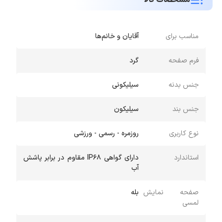
زیبا تهیه کنید، V‑SM24A ارزش خرید بالایی دارد و می‌توانید
آن را از
فروشگاه اینترنتی مبیت
تهیه کنید.
مناسب برای
آقایان و خانم‌ها
فرم صفحه
گرد
جنس بدنه
سیلیکونی
جنس بند
سیلیکون
نوع کاربری
روزمره - رسمی - ورزشی
استاندارد
دارای گواهی IP68 مقاوم در برابر پاشش
آب
صفحه نمایش
بله
لمسی