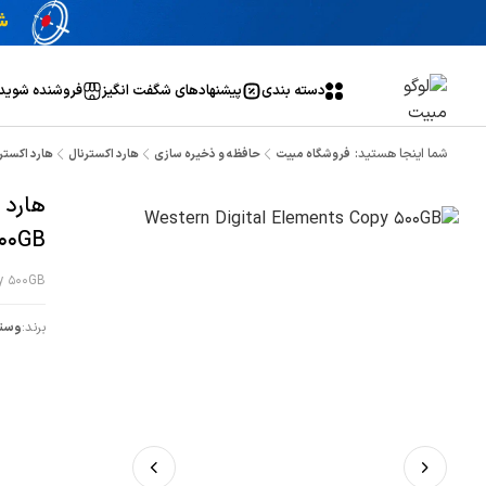
دسته بندی
پیشنهاد‌های شگفت انگیز
فروشنده شوید
شما اینجا هستید:
فروشگاه مبیت
حافظه و ذخیره سازی
هارد اکسترنال
هارد اکسترنال وسترن دی
00GB
py 500GB
برند:
وستر