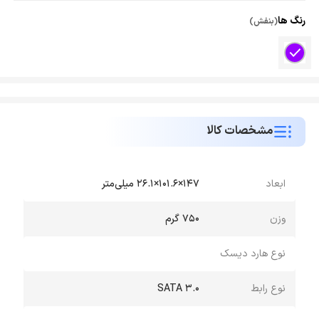
رنگ ها
(بنفش)
مشخصات کالا
ابعاد
147×101.6×26.1 میلی‌متر
وزن
750 گرم
نوع هارد دیسک
نوع رابط
SATA 3.0