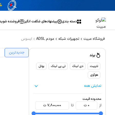
دسته بندی
پیشنهاد‌های شگفت انگیز
فروشنده شوید
فروشگاه مبیت
تجهیزات شبکه
مودم ADSL
ایسوس
جدیدترین
ا
برند
نتربیت
دی لینک
تی پی لینک
یوتل
هوآوی
نمایش همه
محدوده قیمت
از
0
ت
تا
7,800,000
ت