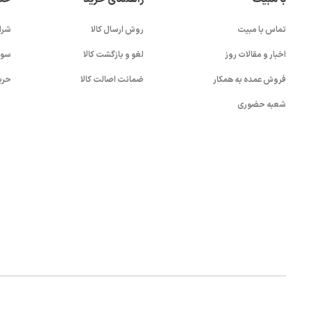
دهید.
تماس با مبیت
روش ارسال کالا
شرا
اخبار و مقالات روز
لغو و بازگشت کالا
سوا
فروش عمده به همکار
ضمانت اصالت کالا
حری
شعبه حضوری
بستن!
کلیه حقوق این سایت متعلق به شرکت
آواپرداز کیهان کریمان
می باشد.
.0)