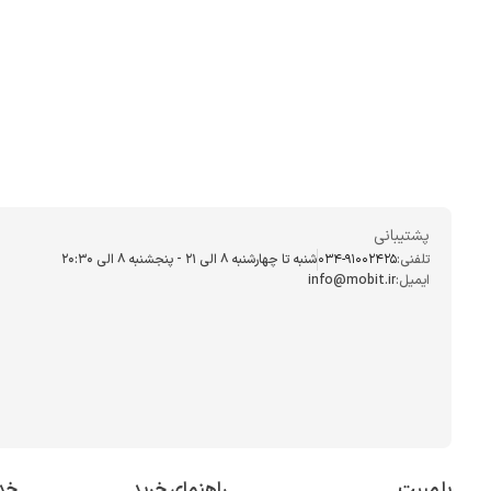
دارد که به دستگاه 
انواع مودم
انواع مختلفی از مود
خرید مودم به این نک
کابل
LAN
را هم داشت
کنید که قابلیت اتص
پشتیبانی
تفاوت بین مودم و
تلفنی:
034-91002425
شنبه تا چهارشنبه ۸ الی ۲۱ - پنجشنبه 8 الی ۲۰:۳۰
روتر مسئول ایجاد
ایمیل:
info@mobit.ir
میان خانه و اینت
وجود روتر، همچنا
به اینترنت استفاد
خرید آنلاین مودم
چنانچه قصد خرید ای
با مبیت
راهنمای خرید
خد