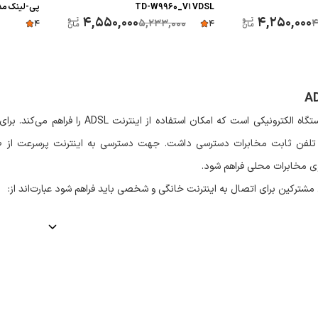
TD-W9960_V1 VDSL
پی-لینک مدل 8961N
4,550,000
4,250,000
5,233,000
4
4
4
A
گاه الکترونیکی است که امکان استفاده از اینترنت
ADSL
را فراهم می‌کند. برای
تلفن ثابت مخابرات دسترسی داشت. جهت دسترسی به اینترنت پرسرعت از 
ی مخابرات محلی فراهم شود.
مشترکین برای اتصال به اینترنت خانگی و شخصی باید فراهم شود عبارت‌اند از:
پلیتر که جداسازی و فیلترینگ سیگنال آنالوگ را از سیگنال دیجیتال اینترنت بر عهد
ن ترکیب باعث می‌شود که از ورود نویز تداخلی جلوگیری به عمل آید. اسپلیتر د
تلفن سیم‌کشی می‌شود.