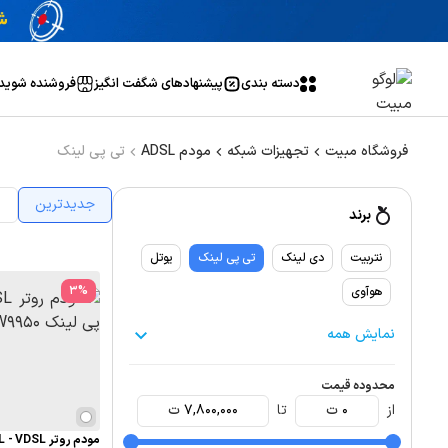
دسته بندی
پیشنهاد‌های شگفت انگیز
فروشنده شوید
فروشگاه مبیت
تجهیزات شبکه
مودم ADSL
تی پی لینک
جدیدترین
ا
برند
نتربیت
دی لینک
تی پی لینک
یوتل
3
%
هوآوی
نمایش همه
محدوده قیمت
از
0
ت
تا
7,800,000
ت