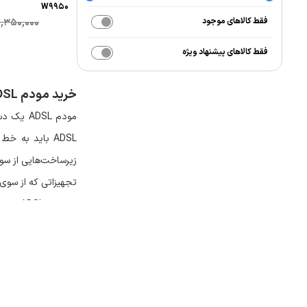
W9950
فقط کالاهای موجود
,350,000
فقط کالاهای پیشنهاد ویژه
خرید مودم
DSL
مودم
ADSL
یک دست
ADSL
باید به خط 
زیرساخت‌هایی از سو
تجهیزاتی که از سوی 
• مودم
ADSL
•
دستگاهی به نام اس
وجود اسپلیتر در ای
دارد که به دستگاه 
انواع مودم