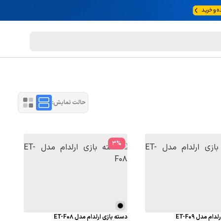
حالت نمایش:
3
%
ام مدل ET-F09
دسته بازی ارلدام مدل ET-F08