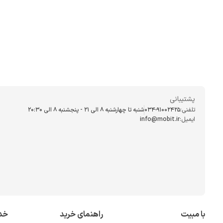
پشتیبانی
تلفنی:
034-91002425
شنبه تا چهارشنبه ۸ الی ۲۱ - پنجشنبه 8 الی ۲۰:۳۰
ایمیل:
info@mobit.ir
با مبیت
راهنمای خرید
خد