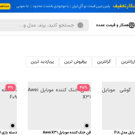
همکار و قیمت عمده
رزانترین
گرانترین
پرفروش ترین
پربازدید ترین
4
%
45
%
ل مدل F18
فن خنک کننده موبایل Awei X31
دسته بازی ارلد