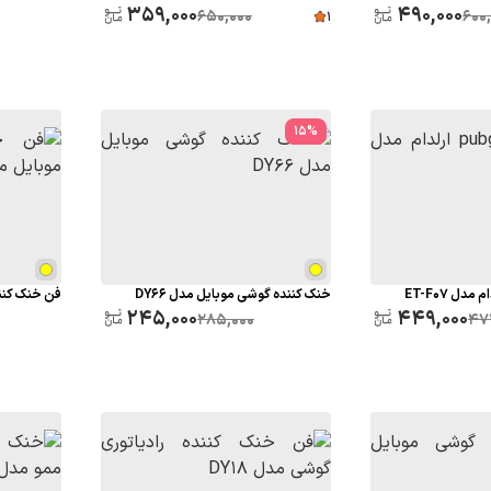
359,000
490,000
650,000
600
1
15
%
خنک کننده گوشی موبایل مدل DY66
فن خنک کنند
245,000
449,000
285,000
471