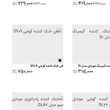
729,000
419,000
744,000
436,000
ه گیمینگ موبایل مدل S1
فن خنک کننده گوشی DY09
750,000
315,000