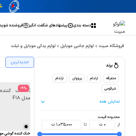
دسته بندی
پیشنهاد‌های شگفت انگیز
فروشنده شوید
فروشگاه مبیت
لوازم جانبی موبایل
لوازم یدکی موبایل و تبلت
جدیدترین
ا
برند
متفرقه
ارلدام
پرووان
.ارلدام
19
%
شیائومی
نمایش همه
محدوده قیمت
از
0
ت
تا
1,035,000
ت
خنک کننده گوشی موبای