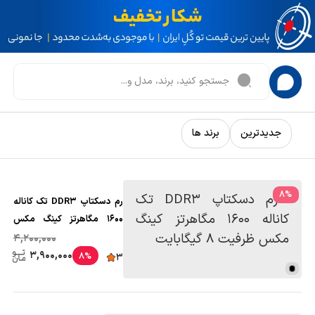
جدیدترین
برند ها
8
%
رم دسکتاپ DDR3 تک کاناله
1600 مگاهرتز کینگ مکس
ظرفیت 8 گیگابایت
4,200,000
3,900,000
8%
3