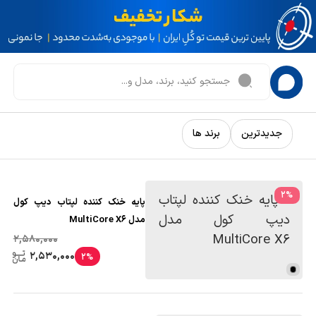
جدیدترین
برند ها
2
%
پایه خنک کننده لپتاب دیپ کول
مدل MultiCore X6
2,580,000
2,530,000
2%