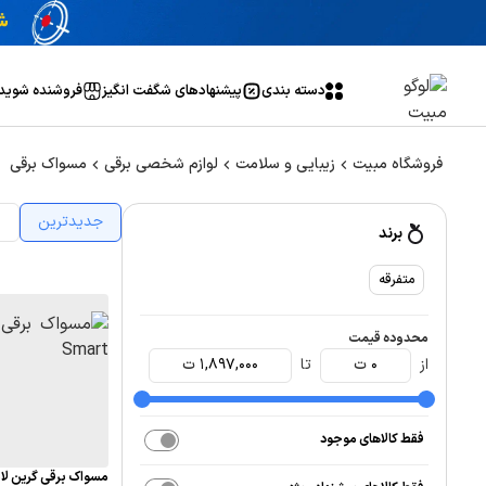
دسته بندی
پیشنهاد‌های شگفت انگیز
فروشنده شوید
فروشگاه مبیت
زیبایی و سلامت
لوازم شخصی برقی
مسواک برقی
جدیدترین
ا
برند
متفرقه
محدوده قیمت
از
0
ت
تا
1,897,000
ت
فقط کالاهای موجود
مسواک برقی گرین لاین م