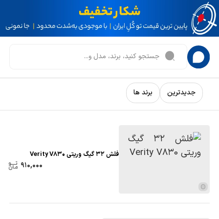
جدیدترین
برند ها
فلش 32 گیگ وریتی Verity V830
910,000