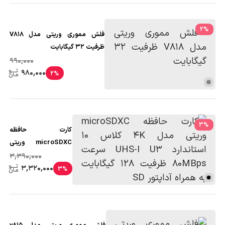
2
%
فلش مموری وریتی مدل V818
ظرفیت 32 گیگابایت
990,000
980,000
2%
3
%
کارت حافظه
microSDXC وریتی
مدل 4K کلاس 10
3,390,000
استاندارد UHS-I U3
3,320,000
3%
سرعت 80MBps
ظرفیت 128 گیگابایت
به همراه آداپتور SD