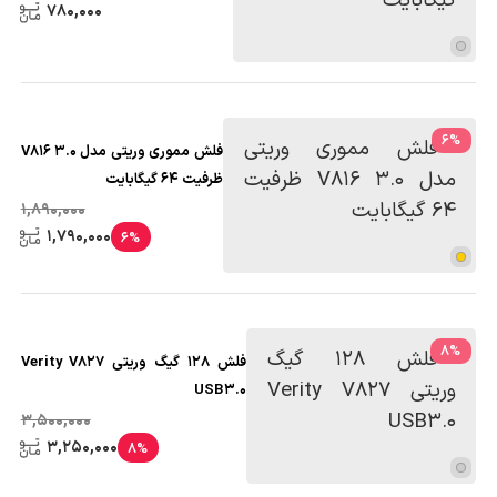
780,000
6
%
فلش مموری وریتی مدل V816 3.0
ظرفیت 64 گیگابایت
1,890,000
1,790,000
6%
8
%
فلش 128 گیگ وریتی Verity V827
USB3.0
3,500,000
3,250,000
8%