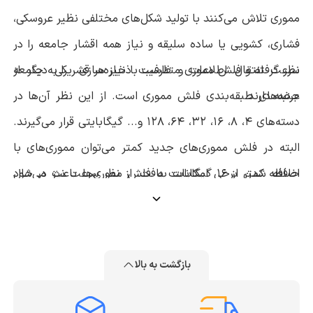
مموری تلاش می‌کنند با تولید شکل‌های مختلفی نظیر عروسکی،
فشاری، کشویی یا ساده سلیقه و نیاز همه اقشار جامعه را در
نظر گرفته و فلش مموری متناسب با نیاز هر قشر را به جامعه
سرعت انتقال اطلاعات و ظرفیت ذخیره‌سازی یکی دیگر از
عرضه دارند.
جنبه‌های طبقه‌بندی فلش مموری است. از این نظر آن‌ها در
دسته‌های 4، 8، 16، 32، 64، 128 و... گیگابایتی قرار می‌گیرند.
البته در فلش مموری‌های جدید کمتر می‌توان مموری‌های با
حافظه کمتر از 16 گیگابایت یافت. از نظر سرعت نیز در حال
اضافه شدن برخی امکانات به فلش مموری‌ها باعث می‌شود
حاضر
USB-C
سریع‌ترین فلش مموری در بازار است.
هریک در دسته‌بندی‌های مختلفی قرار بگیرند. به عنوان مثال
امکان اتصال به تلویزیون، گوشی‌های هوشمند و تبلت‌ها از
طریق کابل‌های
OTG
یا
lightning
یکی از امکانات فلش
بازگشت به بالا
مموری‌های جدید است.
نکات مهم در خرید فلش مموری