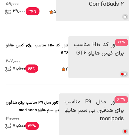
ComfoBuds 2
59,000
39,000
34%
5
66
%
کاور کد H10 مناسب برای کیس هایلو
GT6
207,000
71,500
66%
4
63
%
کاور مدل P9 مناسب برای هدفون
بی سیم هایلو moripods
190,000
71,500
63%