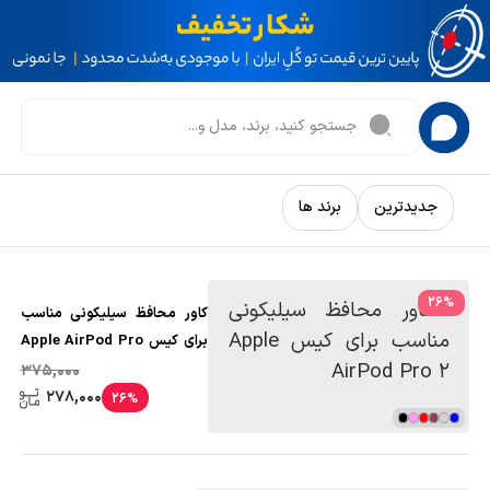
جدیدترین
برند ها
26
%
کاور محافظ سیلیکونی مناسب
برای کیس Apple AirPod Pro
2
375,000
278,000
26%