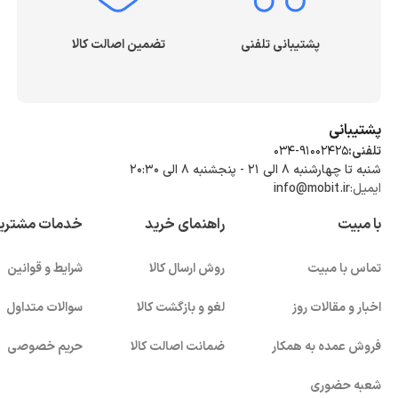
پشتیبانی تلفنی
تضمین اصالت کالا
پشتیبانی
تلفنی:
034-91002425
شنبه تا چهارشنبه ۸ الی ۲۱ - پنجشنبه 8 الی ۲۰:۳۰
ایمیل:
info@mobit.ir
با مبیت
راهنمای خرید
خدمات مشتری
تماس با مبیت
روش ارسال کالا
شرایط و قوانین
اخبار و مقالات روز
لغو و بازگشت کالا
سوالات متداول
فروش عمده به همکار
ضمانت اصالت کالا
حریم خصوصی
شعبه حضوری