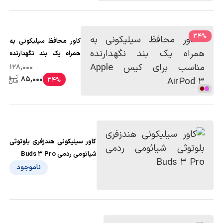
34
%
کاور محافظ سیلیکونی به
همراه یک بند نگهدارنده
مناسب برای کیس Apple
128,000
AirPod 3
85,000
34%
کاور سیلیکونی هندزفری بلوتوثی
شیائومی ردمی Buds 3 Pro
ناموجود