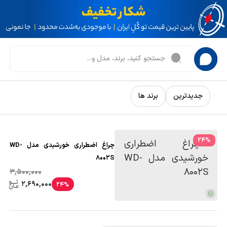
جدیدترین
برند ها
24
%
چراغ اضطراری خورشیدی مدل WD-
8002S
3,500,000
2,690,000
24%