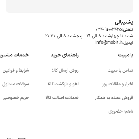
پشتیبانی
تلفنی:
034-91002425
شنبه تا چهارشنبه ۸ الی ۲۱ - پنجشنبه 8 الی ۲۰:۳۰
ایمیل:
info@mobit.ir
با مبیت
راهنمای خرید
خدمات مشتری
تماس با مبیت
روش ارسال کالا
شرایط و قوانین
اخبار و مقالات روز
لغو و بازگشت کالا
سوالات متداول
فروش عمده به همکار
ضمانت اصالت کالا
حریم خصوصی
شعبه حضوری