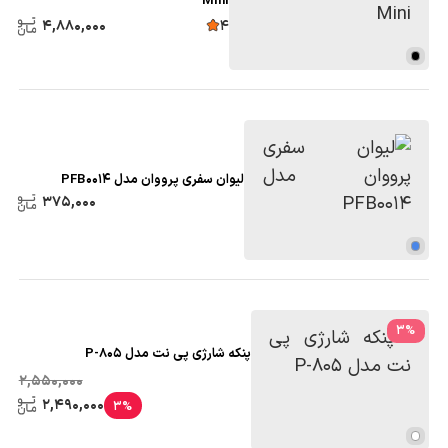
Mini
4,880,000
4
لیوان سفری پرووان مدل PFB0014
375,000
3
%
پنکه شارژی پی نت مدل P-805
2,550,000
2,490,000
3%