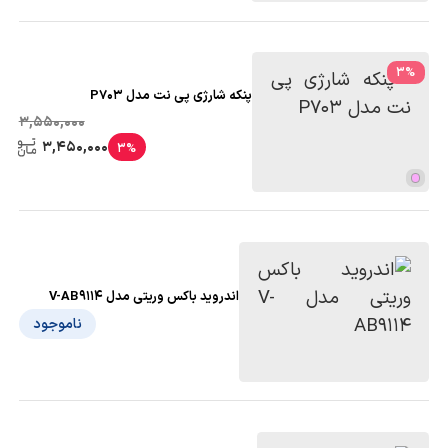
3
%
پنکه شارژی پی نت مدل P703
3,550,000
3,450,000
3%
اندروید باکس وریتی مدل V-AB9114
ناموجود