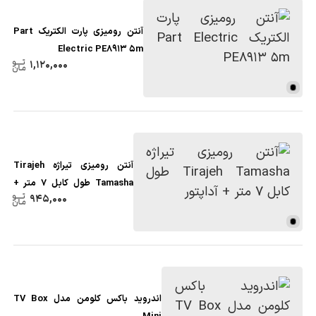
آنتن رومیزی پارت الکتریک Part
Electric PE8913 5m
1,120,000
آنتن رومیزی تیراژه Tirajeh
Tamasha طول کابل 7 متر +
945,000
آداپتور
اندروید باکس کلومن مدل TV Box