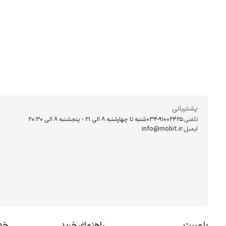
قبل از اینکه به سرا
قیمت و طول عمر دس
کیبوردهای غشایی یا م
اتصال برقرار می‌شو
دنبال یک ابزار اقتص
پشتیبانی
کیبوردهای مکانیکی
تلفنی:
034-91002425
شنبه تا چهارشنبه ۸ الی ۲۱ - پنجشنبه 8 الی ۲۰:۳۰
ایمیل:
info@mobit.ir
اگر یک گیمر هستید ی
می‌کند، تجربه‌ای تکرا
بررسی تفاوت‌های 
با مبیت
راهنمای خرید
خد