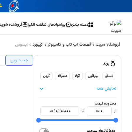
دسته بندی
پیشنهاد‌های شگفت انگیز
فروشنده شوید
فروشگاه مبیت
قطعات لپ تاپ و کامپیوتر
کیبورد
ایسوس
جدیدترین
ا
برند
تسکو
ردراگون
آئولا
متفرقه
گرین
نمایش همه
محدوده قیمت
از
0
ت
تا
10,200,000
ت
فقط کالاهای موجود