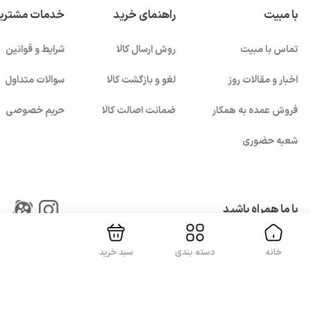
با مبیت
راهنمای خرید
خدمات مشتری
شما از شبکه‌های
4G
و
4.5G
موضوعی حائز اهمیت است و بر
صفحه‌نمایش، کارت حافظه و پشتیبانی از آنتن از دیگر نکاتی
سرعت دانلودتان تاثیر می‌گذارد.
هستند هنگام خرید مودم همراه باید در نظر داشته باشید.
تماس با مبیت
روش ارسال کالا
شرایط و قوانین
فروشگاه اینترنتی مبیت
، فروشگاهی معتبر در زمینه ارائه و
اخبار و مقالات روز
لغو و بازگشت کالا
سوالات متداول
فروش کالای دیجیتال است. این فروشگاه با دادن اطلاعات
فروش عمده به همکار
ضمانت اصالت کالا
حریم خصوصی
تخصصی در مورد کالای موردنظرتان و خدماتی که در اختیارتان
شعبه حضوری
قرار می‌دهد، لذت خرید امن و مطمئن را برای شما دوچندان
بستن!
می‌کند.
با ما همراه باشید
خانه
دسته بندی
سبد خرید