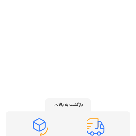
گوشی آیفون اپل
گوشی‌های آیفون اپل به دلیل اکوسیستم یکپارچه اپل و
سیستم‌عامل iOS طرفداران زیادی در سراسر دنیا دارند. اپل هر
سال نسل جدید آیفون را با سخت‌افزار قدرتمند، دوربین‌های
پیشرفته و امنیت بالا معرفی می‌کند. اگرچه
قیمت گوشی آیفون
معمولا از بسیاری از برندهای دیگر بالاتر است، اما کیفیت
ساخت بالا و پشتیبانی نرم‌افزاری طولانی‌مدت باعث شده
گوشی سامسونگ
همچنان یکی از محبوب‌ترین انتخاب‌ها در بازار باشد.
بازگشت به بالا
خرید گوشی سامسونگ
همیشه یکی از مطمئن‌ترین گزینه‌ها
برای کاربران ایرانی بوده است. این برند با سری‌های مختلف
Galaxy A، Galaxy M و Galaxy S طیف گسترده‌ای از گوشی‌های