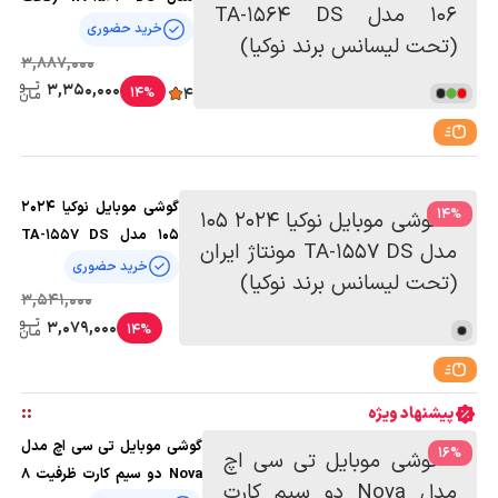
لیسانس برند نوکیا)
خرید حضوری
3,887,000
3,350,000
14%
4
گوشی موبایل نوکیا 2024
14
%
105 مدل TA-1557 DS
مونتاژ ایران (تحت
خرید حضوری
لیسانس برند نوکیا)
3,541,000
3,079,000
14%
:
:
پیشنهاد ویژه
گوشی موبایل تی سی اچ مدل
16
%
Nova دو سیم کارت ظرفیت 8