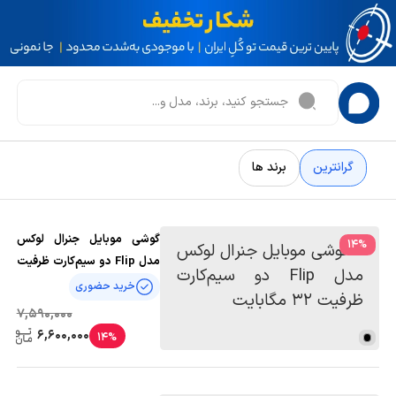
گرانترین
برند ها
گوشی موبایل جنرال لوکس
14
%
مدل Flip دو سیم‌کارت ظرفیت
32 مگابایت
خرید حضوری
7,590,000
6,600,000
14%