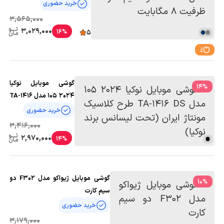
مگابایت
خرید حضوری
3,565,000
3,029,000
16%
5
گوشی موبایل نوکیا
14
%
2024 105 مدل TA-1416
DS طرح کلاسیک مونتاژ
خرید حضوری
ایران (تحت لیسانس
3,416,000
برند نوکیا)
2,970,000
14%
گوشی موبایل ژیواکو مدل F302 دو
10
%
سیم کارت
خرید حضوری
3,179,000