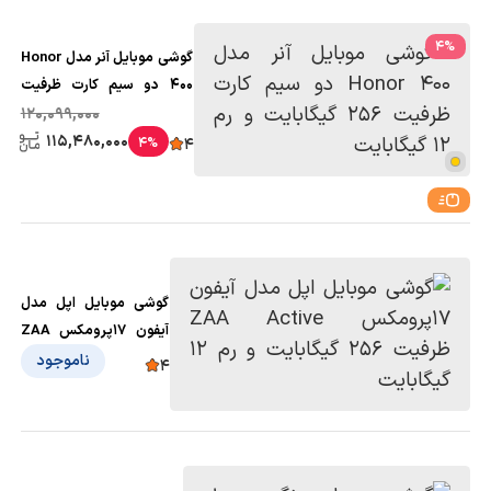
4
%
گوشی موبایل آنر مدل Honor
400 دو سیم کارت ظرفیت
256 گیگابایت و رم 12
120,099,000
گیگابایت
115,480,000
4%
4
گوشی موبایل اپل مدل
آیفون 17پرومکس ZAA
Active ظرفیت 256
ناموجود
4
گیگابایت و رم 12
گیگابایت