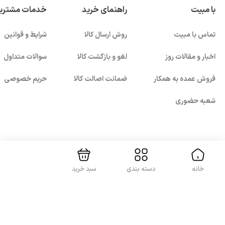
پردازنده‌های رایج در گوشی‌های پرچمدار:
با مبیت
راهنمای خرید
خدمات مشتری
تماس با مبیت
روش ارسال کالا
شرایط و قوانین
Snapdragon سری 8
اخبار و مقالات روز
لغو و بازگشت کالا
سوالات متداول
Apple A-series
MediaTek Dimensity سری 9000
فروش عمده به همکار
ضمانت اصالت کالا
حریم خصوصی
Exynos پرچمدار سامسونگ
شعبه حضوری
بستن!
2. دوربین حرفه‌ای
یکی از مهم‌ترین ویژگی‌های گوشی پرچمدار، دوربین قدرتمند آن
با ما همراه باشید
است. این گوشی‌ها معمولاً از چند لنز مختلف مانند لنز اصلی،
اولترا واید و تله‌فوتو استفاده می‌کنند.
خانه
دسته بندی
سبد خرید
ویژگی‌های دوربین در گوشی‌های پرچمدار: