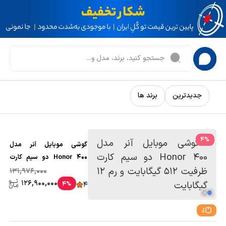
جدیدترین
برند ها
4
%
گوشی موبایل آنر مدل
Honor 400 دو سیم کارت
ظرفیت 512 گیگابایت و رم 12
131,976,000
گیگابایت
126,900,000
4%
4