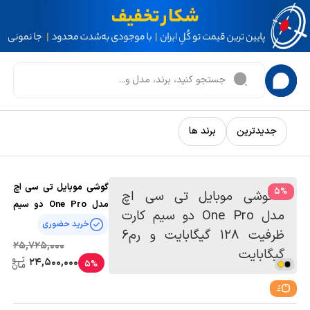
جدیدترین
برند ها
گوشی موبایل تی سی اچ
5
%
مدل One Pro دو سیم
کارت ظرفیت 128 گیگابایت
خرید حضوری
و رم6 گیگابایت
25,725,000
24,500,000
5%