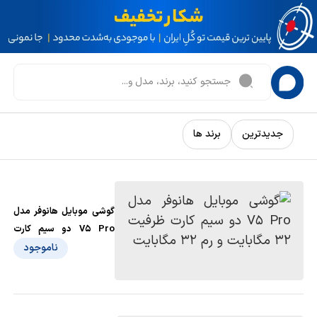
جدیدترین
برند ها
گوشی موبایل هانوفر مدل
V5 Pro دو سیم کارت
ظرفیت 32 مگابایت و رم
ناموجود
32 مگابایت