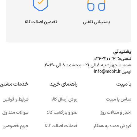
دوربین ساده
پشتیبانی از دو سیم‌کارت
پشتیبانی تلفنی
تضمین اصالت کالا
کارت حافظه جانبی
نیز بهره می‌برند.
پشتیبانی
تلفنی:
034-91002425
چرا گوشی موبایل ساده بخریم؟
شنبه تا چهارشنبه ۸ الی ۲۱ - پنجشنبه 8 الی ۲۰:۳۰
ایمیل:
info@mobit.ir
دلایل زیادی برای خرید گوشی موبایل ساده وجود دارد:
با مبیت
راهنمای خرید
خدمات مشتری
✅ کاربری بسیار آسان
✅ مناسب سالمندان
تماس با مبیت
روش ارسال کالا
شرایط و قوانین
✅ باتری با شارژدهی طولانی
اخبار و مقالات روز
لغو و بازگشت کالا
سوالات متداول
✅ مقاومت بیشتر در برابر ضربه
فروش عمده به همکار
ضمانت اصالت کالا
حریم خصوصی
✅ قیمت اقتصادی