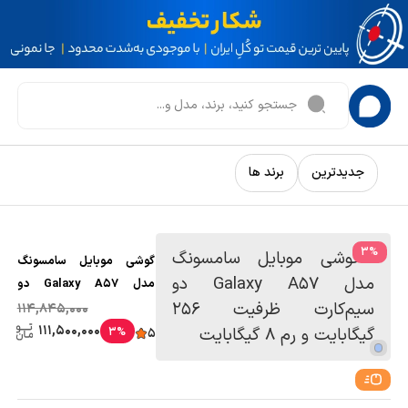
جدیدترین
برند ها
3
%
گوشی موبایل سامسونگ
مدل Galaxy A57 دو
سیم‌کارت ظرفیت 256
114,845,000
گیگابایت و رم 8 گیگابایت
111,500,000
3%
5