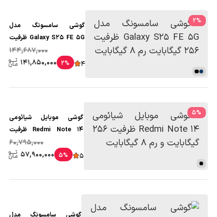
2
%
گوشی سامسونگ مدل
Galaxy S25 FE 5G ظرفیت
256 گیگابایت رم 8 گیگابایت
144,687,000
141,850,000
2%
4
5
%
گوشی موبایل شیائومی
Redmi Note 14 ظرفیت
256 گیگابایت و رم 8
60,795,000
گیگابایت
57,900,000
5%
5
گوشی سامسونگ مدل