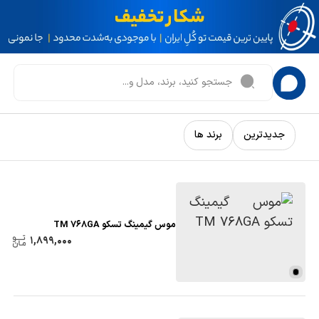
جدیدترین
برند ها
موس گیمینگ تسکو TM 768GA
1,899,000