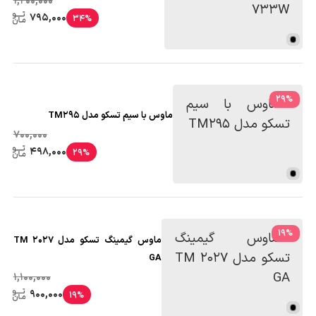
1,200,000
795,000
34%
29
%
ماوس با سیم تسکو مدل TM295
700,000
498,000
29%
19
%
ماوس گیمینگ تسکو مدل TM 2027
GA
1,100,000
900,000
19%