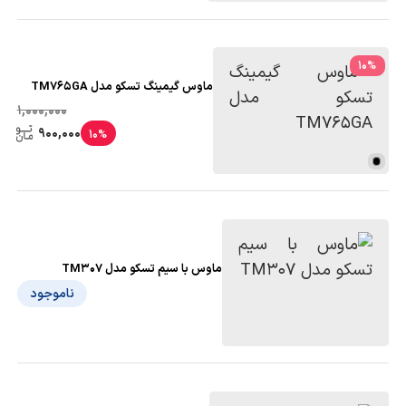
10
%
ماوس گیمینگ تسکو مدل TM765GA
1,000,000
900,000
10%
ماوس با سیم تسکو مدل TM307
ناموجود