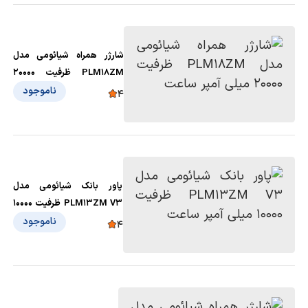
همراه باکابل
microUsb
شارژر همراه شیائومی مدل
PLM18ZM ظرفیت 20000
میلی آمپر ساعت
ناموجود
4
پاور بانک شیائومی مدل
PLM13ZM V3 ظرفیت 10000
میلی آمپر ساعت
ناموجود
4