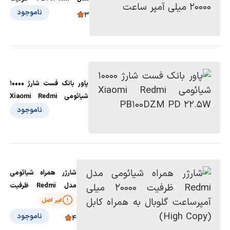
20000 میلی آمپر ساعت
ناموجود
3
پاور بانک فست شارژ 10000
شیائومی Xiaomi Redmi
PB100DZM PD 22.5W
ناموجود
شارژر همراه شیائومی
مدل Redmi ظرفیت
20000 میلی آمپرساعت
غیر اصل
گلوبال به همراه کابل
ناموجود
4
(High Copy)