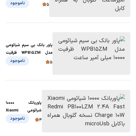
آمپرساعت گلوبال به همراه
ناموجود
5
کابل
پاور بانک بی سیم شیائومی
مدل WPB15ZM ظرفیت
10000 میلی آمپر ساعت
ناموجود
5
پاوربانک 10000
شیائومی Xiaomi
Redmi PB100LZM
ناموجود
4
2.4A Fast Charge
10W نسخه گلوبال