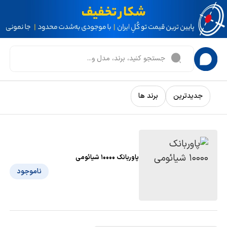
جدیدترین
برند ها
پاوربانک 10000 شیائومی
ناموجود