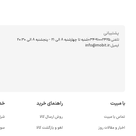
پشتیبانی
تلفنی:
034-91002425
شنبه تا چهارشنبه ۸ الی ۲۱ - پنجشنبه 8 الی ۲۰:۳۰
ایمیل:
info@mobit.ir
با مبیت
راهنمای خرید
خد
تماس با مبیت
روش ارسال کالا
شرا
اخبار و مقالات روز
لغو و بازگشت کالا
سوا