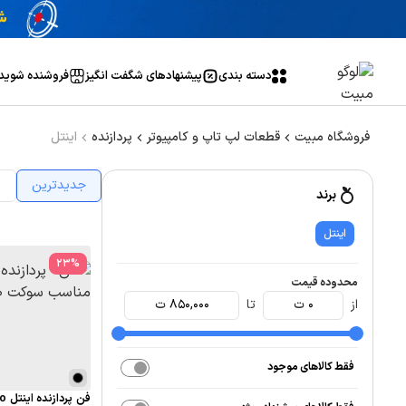
دسته بندی
پیشنهاد‌های شگفت انگیز
فروشنده شوید
فروشگاه مبیت
قطعات لپ تاپ و کامپیوتر
پردازنده
اینتل
جدیدترین
ا
برند
اینتل
23
%
محدوده قیمت
از
0
ت
تا
850,000
ت
فقط کالاهای موجود