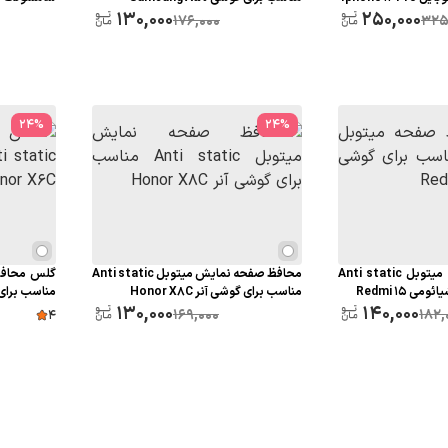
ered Glass
130,000
250,000
176,000
325
24
%
24
%
گلس محافظ صفحه میتوبل Anti static
محافظ صفحه نمایش میتوبل Anti static
 Redmi 15
مناسب برای گوشی آنر Honor X8C
مناسب برای گوشی
130,000
140,000
169,000
182,
4