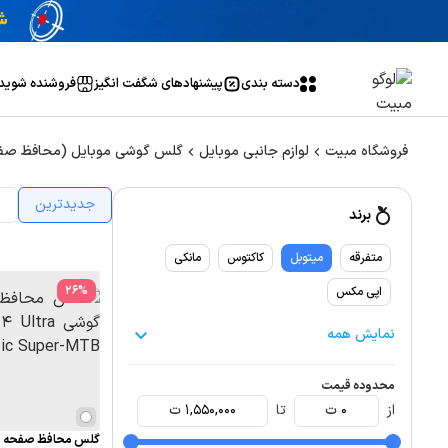
دسته بندی
پیشنهاد‌های شگفت انگیز
فروشنده شوید
فروشگاه مبیت
لوازم جانبی موبایل
گلس گوشی موبایل (محافظ صف
جدیدترین
ا
برند
متفرقه
میتوبل
کاکتوس
مانکی
26
%
اپی مکس
نمایش همه
محدوده قیمت
از
0
ت
تا
1,550,000
ت