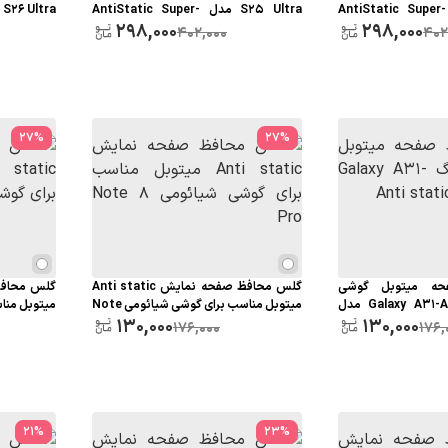
S24 Ultra مدل AntiStatic Super-
S25 Ultra مدل AntiStatic Super-
S26 Ultra مدل Anti static
298,000
MTB
298,000
402,000
402
27
%
27
%
ه میتوبل گوشی
گلس محافظ صفحه نمایش Anti static
سامسونگ Galaxy A31-A32 4G مدل
میتوبل مناسب برای گوشی شیائومی Note
8
130,000
8 Pro
130,000
176,000
176,
21
%
23
%