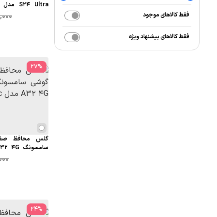
MTB
فقط کالاهای موجود
,000
فقط کالاهای پیشنهاد ویژه
27
%
گلس محافظ صفح
Anti static
000
24
%