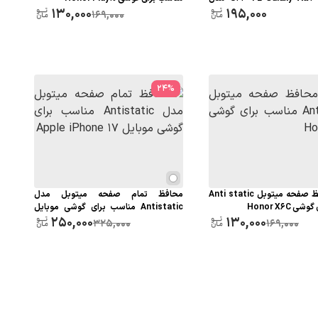
130,000
195,000
Anti static Temp
169,000
24
%
گلس محافظ صفحه میتوبل Anti static
محافظ تمام صفحه میتوبل مدل
 Honor X6C
Antistatic مناسب برای گوشی موبایل
250,000
Apple iPhone 17
130,000
325,000
169,000