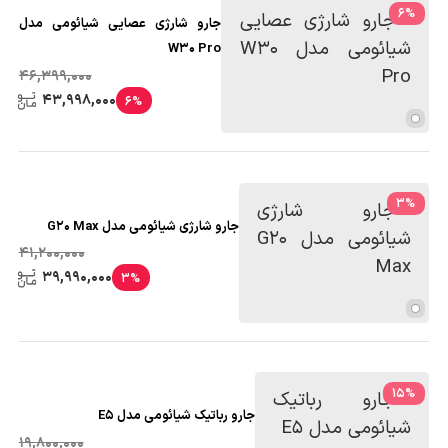
6
%
جارو شارژی عصایی شیائومی مدل
W30 Pro
46,399,000
43,998,000
6%
3
%
جارو شارژی شیائومی مدل G20 Max
41,200,000
39,990,000
3%
15
%
جارو رباتیک شیائومی مدل E5
19,800,000