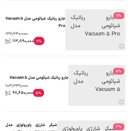
11
%
جارو رباتیک شیائومی مدل Vacuum 5
Pro
127,630,000
113,890,000
11%
5
%
جارو رباتیک شیائومی مدل Vacuum 5
103,239,000
98,650,000
5%
شیکر شارژی پاورولوژی مدل
3
%