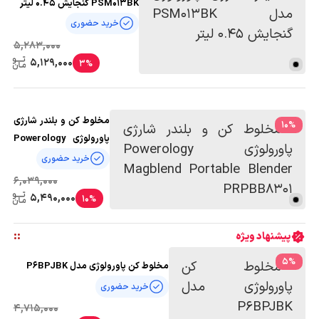
PSM013BK گنجایش 0.45 لیتر
خرید حضوری
5,283,000
5,129,000
3%
مخلوط کن و بلندر شارژی
10
%
پاورولوژی Powerology
Magblend Portable
خرید حضوری
Blender PRPBB8301
6,039,000
5,490,000
10%
:
:
پیشنهاد ویژه
5
%
مخلوط کن پاورولوژی مدل P6BPJBK
خرید حضوری
4,715,000