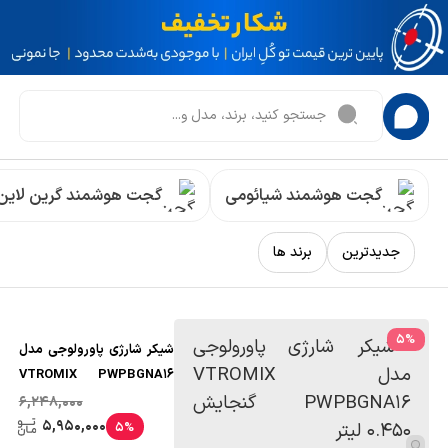
گجت هوشمند شیائومی
گجت هوشمند گرین لاین
جدیدترین
برند ها
5
%
شیکر شارژی پاورولوجی مدل
VTROMIX PWPBGNA16
گنجایش 0.450 لیتر
6,248,000
5,950,000
5%