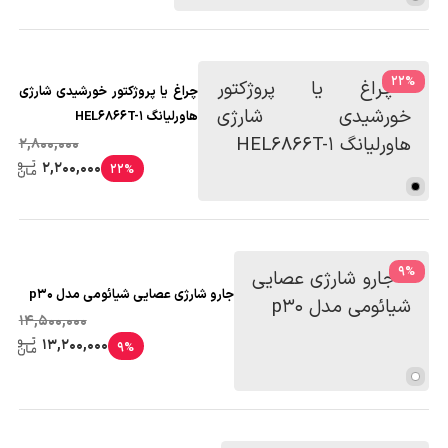
22
%
چراغ یا پروژکتور خورشیدی شارژی
هاورلیانگ HEL6866T-1
2,800,000
2,200,000
22%
9
%
جارو شارژی عصایی شیائومی مدل p30
14,500,000
13,200,000
9%