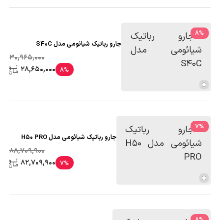
8
%
جارو رباتیک شیائومی مدل S40C
30,965,000
28,650,000
8%
7
%
جارو رباتیک شیائومی مدل H50 PRO
88,709,900
82,709,900
7%
8
%