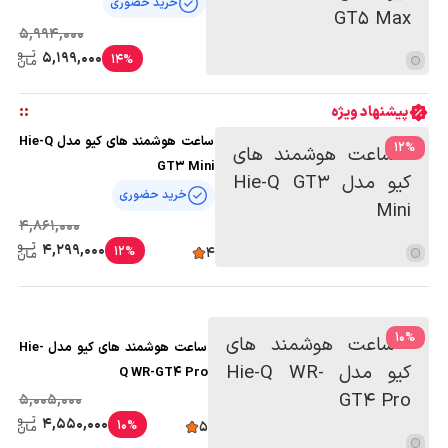
خرید حضوری
5,994,000
5,199,000
14%
:
:
پیشنهاد ویژه
ساعت هوشمند های کیو مدل Hie-Q
12
%
GT3 Mini
خرید حضوری
4,861,000
4,299,000
12%
4
10
%
ساعت هوشمند های کیو مدل Hie-
Q WR-GT4 Pro
5,005,000
4,550,000
10%
5