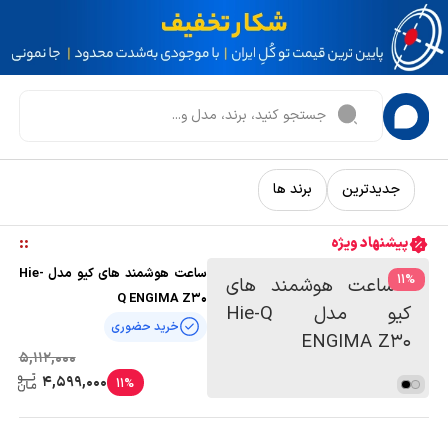
جدیدترین
برند ها
:
:
پیشنهاد ویژه
ساعت هوشمند های کیو مدل Hie-
11
%
Q ENGIMA Z30
خرید حضوری
5,112,000
4,599,000
11%