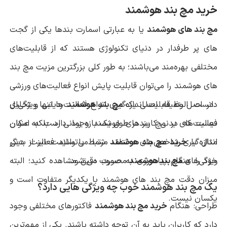
خرید مچ بند هوشمند
مچ بند های هوشمند
یا به عبارتی اسمارت بندها یکی از گجت
های پر طرفدار در دنیای تکنولوژی هستند که از قابلیت‌های
مختلفی بهره‌مند می‌باشند؛ به طور کلی بزرگترین مزیت مچ بند
های هوشمند را می‌توان قابلیت پایش انواع فعالیت‌های ورزشی
در اصل وظیفه اصلی یک
مچ بند هوشمند
دانست. البته قابلیت اندازه‌گیری انواع فعالیت‌ها تنها ویژگی‌ای
ردیابی و تحلیل
نیست که در مچ بندهای هوشمند وجود دارد بلکه امکان
فعالیت‌های بدنی کاربر در طول یک بازه زمانی است. به عنوان
مثال با
خرید مچ بند هوشمند
اندازه‌گیری شاخص‌های مختلف مرتبط با سلامت نیز از دیگر
شما می‌توانید فعالیت بدنی
ویژگی‌های
مچ بند هوشمند
محسوب می شود.
خود را هنگام پیاده‌روی به صورت دقیق مشاهده کنید؛ البته
میزان دقت مچ بند های هوشمند با یکدیگر متفاوت است و
یک مچ بند هوشمند خوب چه ویژگی هایی دارد؟
یکسان نیست.
طراحی: هنگام
خرید مچ بند هوشمند
فاکتورهای مختلفی وجود
دارد که کاربران باید به آن توجه داشته باشند. یکی از مهم‌ترین