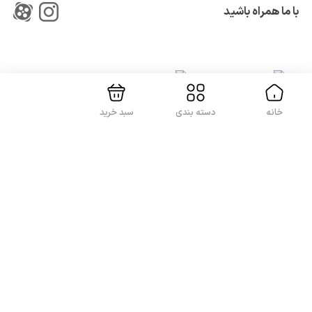
نهایی سازید و در سریع ترین زمان ممکن آن را درب منزل
با ما همراه باشید
تحویل بگیرید.
بستن!
خانه
دسته بندی
سبد خرید
کلیه حقوق این سایت متعلق به شرکت
آواپرداز کیهان کریمان
می باشد.
v (1.0)