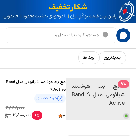
جدیدترین
برند ها
مچ بند هوشمند شیائومی مدل Band
9
%
9 Active
خرید حضوری
4,142,000
3,800,000
9%
3