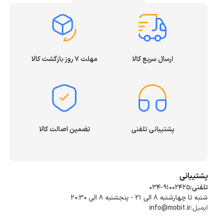
کننده صدا سونی و ضبط کننده صدا تسکو را نام برد که
کامپیوتر بی‌نیاز شوید. باتری نیز یکی از عوامل تعیین‌کننده در
باتوجه‌به امکاناتی که در اختیار شما قرار می‌دهند از قیمت
زمان استفاده از آن است. یک باتری قدرتمند به شما کمک
خوبی برخوردارند. اگر به دنبال یک دستگاه ضبط کننده صدا،
می‌کند که برای مدتی طولانی از دستگاه استفاده کنید.
با کیفیت و قیمت مناسب می‌گردید یا برند خاصی را مدنظر
ارسال سریع کالا
مهلت ۷ روز بازگشت کالا
دارید، می‌توانید از طریق همین صفحه از
فروشگاه اینترنتی
مبیت
اقدام کنید. در این صفحه انواع دستگاه‌های ضبط صدا
با قابلیت‌ها و ویژگی‌های مختلف قرار داده شده‌اند. شما
می‌توانید با بررسی مشخصات و قیمت هریک از محصولات آن
پشتیبانی تلفنی
تضمین اصالت کالا
را خریداری کرده و در زمانی کوتاه محصول خود را تحویل
بگیرید.
پشتیبانی
تلفنی:
034-91002425
شنبه تا چهارشنبه ۸ الی ۲۱ - پنجشنبه 8 الی ۲۰:۳۰
ایمیل:
info@mobit.ir