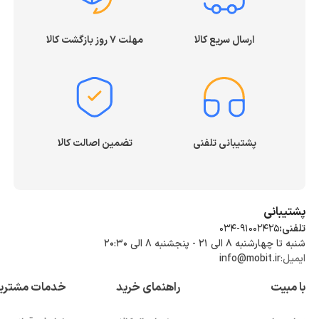
ارسال سریع کالا
مهلت ۷ روز بازگشت کالا
پشتیبانی تلفنی
تضمین اصالت کالا
پشتیبانی
تلفنی:
034-91002425
شنبه تا چهارشنبه ۸ الی ۲۱ - پنجشنبه 8 الی ۲۰:۳۰
ایمیل:
info@mobit.ir
با مبیت
راهنمای خرید
خدمات مشتری