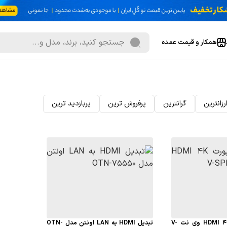
همکار و قیمت عمده
رزانترین
گرانترین
پرفروش ترین
پربازدید ترین
اسپلیتر 16 پورت HDMI 4K وی نت V-
تبدیل HDMI به LAN اونتن مدل OTN-