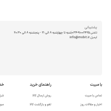
پشتیبانی
تلفنی:
034-91002425
شنبه تا چهارشنبه ۸ الی ۲۱ - پنجشنبه 8 الی ۲۰:۳۰
ایمیل:
info@mobit.ir
با مبیت
راهنمای خرید
خد
تماس با مبیت
روش ارسال کالا
شرا
اخبار و مقالات روز
لغو و بازگشت کالا
سوا