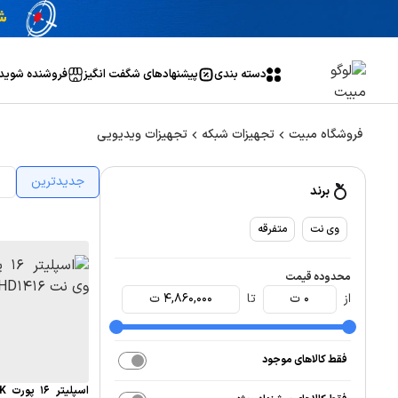
دسته بندی
پیشنهاد‌های شگفت انگیز
فروشنده شوید
فروشگاه مبیت
تجهیزات شبکه
تجهیزات ویدیویی
جدیدترین
ا
برند
وی نت
متفرقه
محدوده قیمت
از
0
ت
تا
4,860,000
ت
فقط کالاهای موجود