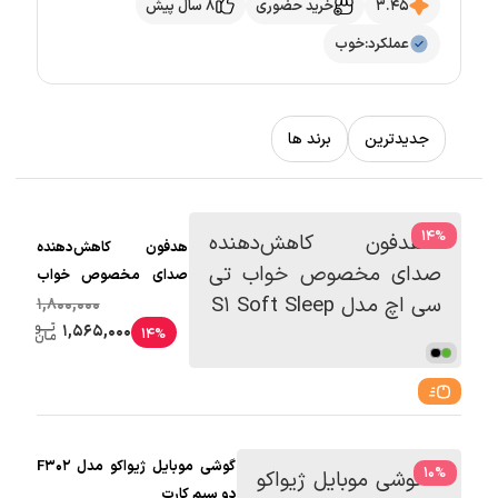
3.45
خرید حضوری
8 سال پیش
عملکرد:
خوب
جدیدترین
برند ها
14
%
هدفون کاهش‌دهنده
صدای مخصوص خواب
تی سی اچ مدل S1 Soft
1,800,000
Sleep
1,565,000
14%
گوشی موبایل ژیواکو مدل F302
10
%
دو سیم کارت