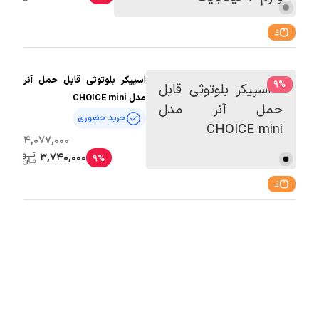
گیگابایت
اسپیکر بلوتوثی قابل حمل آنر
9
%
مدل CHOICE mini
خرید حضوری
4,077,000
3,740,000
9%