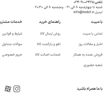
تلفنی:
034-91002425
شنبه تا چهارشنبه ۸ الی ۲۱ - پنجشنبه 8 الی ۲۰:۳۰
ایمیل:
info@mobit.ir
با مبیت
راهنمای خرید
خدمات مشتری
تماس با مبیت
روش ارسال کالا
شرایط و قوانین
اخبار و مقالات روز
لغو و بازگشت کالا
سوالات متداول
فروش عمده به همکار
ضمانت اصالت کالا
حریم خصوصی
شعبه حضوری
با ما همراه باشید