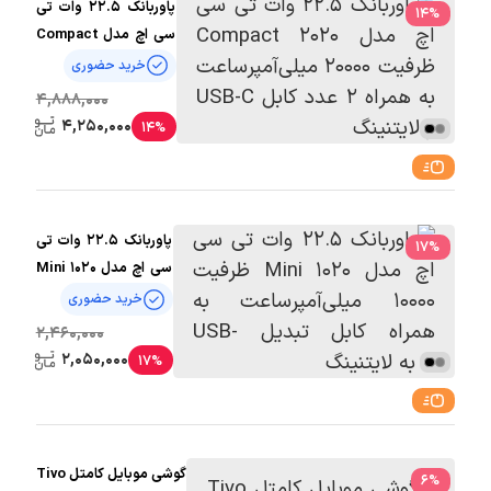
پاوربانک 22.5 وات تی
14
%
سی اچ مدل Compact
2020 ظرفیت 20000
خرید حضوری
میلی‌آمپرساعت به
4,888,000
همراه 2 عدد کابل USB-
4,250,000
14%
C و لایتنینگ
پاوربانک 22.5 وات تی
17
%
سی اچ مدل Mini 1020
ظرفیت 10000
خرید حضوری
میلی‌آمپرساعت به
2,460,000
همراه کابل
2,050,000
17%
تبدیل USB-
C به لایتنینگ
گوشی موبایل کامتل Tivo
6
%