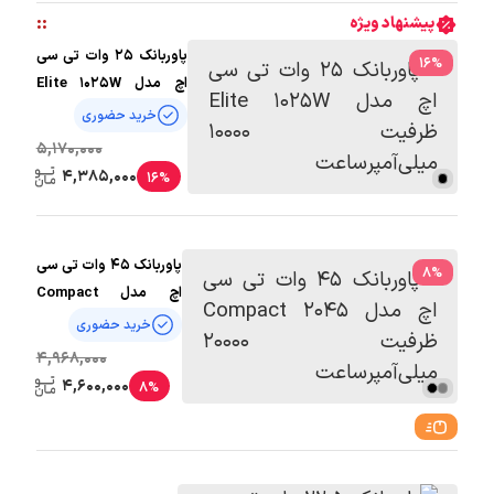
:
:
پیشنهاد ویژه
پاوربانک 25 وات تی سی
16
%
اچ مدل Elite 1025W
ظرفیت 10000
خرید حضوری
میلی‌آمپرساعت
5,170,000
4,385,000
16%
پاوربانک 45 وات تی سی
8
%
اچ مدل Compact
2045 ظرفیت 20000
خرید حضوری
میلی‌آمپرساعت
4,968,000
4,600,000
8%