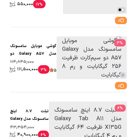
550,000
17%
3
%
گوشی موبایل سامسونگ
مدل Galaxy A57 دو
سیم‌کارت ظرفیت 256
114,845,000
گیگابایت و رم 8 گیگابایت
111,500,000
3%
5
6
%
تبلت 8.7 اینچ
سامسونگ مدل Galaxy
Tab A11 X135G ظرفیت
43,354,000
64 گیگابایت و رم 4
40,900,000
6%