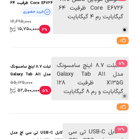
Core E6726 ظرفیت 64
گیگابایت رم 4 گیگابایت
خرید حضوری
16,695,000
15,750,000
6%
5
%
تبلت 8.7 اینچ سامسونگ
مدل Galaxy Tab A11
X135G ظرفیت 128
55,125,000
گیگابایت و رم 8
52,500,000
5%
گیگابایت
17
%
کابل USB-C تی سی اچ مدل