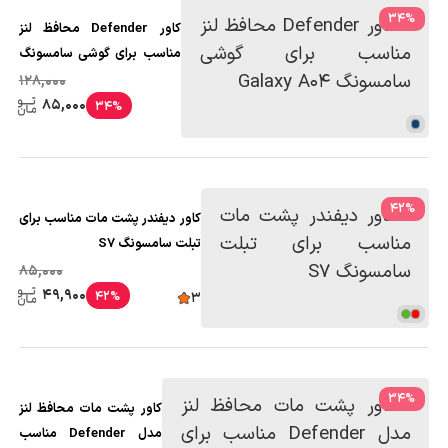
34
%
کاور Defender محافظ لنز
مناسب برای گوشی سامسونگ
Galaxy A04
128,000
85,000
34%
42
%
کاور دیفندر پشت مات مناسب برای
تبلت سامسونگ S7
85,000
49,900
42%
3
34
%
کاور پشت مات محافظ لنز
مدل Defender مناسب