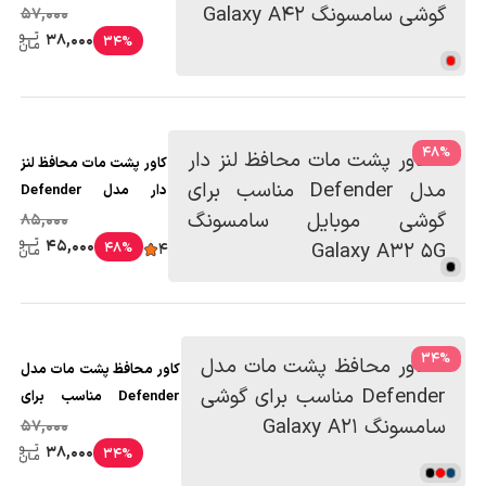
برای گوشی سامسونگ
57,000
Galaxy A42
38,000
34%
48
%
کاور پشت مات محافظ لنز
دار مدل Defender
مناسب برای گوشی
85,000
موبایل سامسونگ
45,000
48%
4
Galaxy A32 5G
34
%
کاور محافظ پشت مات مدل
Defender مناسب برای
گوشی سامسونگ Galaxy
57,000
A21
38,000
34%