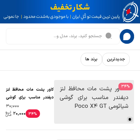
جدیدترین
برند ها
34
%
کاور پشت مات محافظ لنز
دیفندر مناسب برای گوشی
شیائومی Poco X4 GT
30,000
20,000
34%