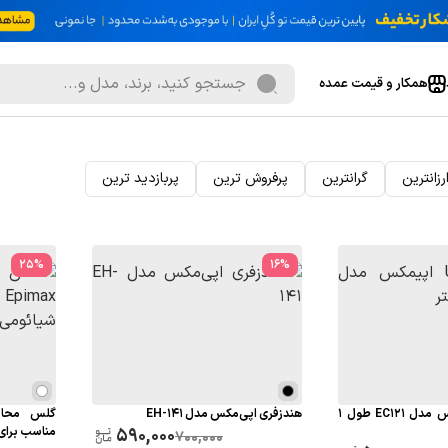
همکار و قیمت عمده
رزانترین
گرانترین
پرفروش ترین
پربازدید ترین
25
%
16
%
کابل USB-C اپیمکس مدل EC121 طول 1
هندزفری اپی‌مکس مدل EH-141
590,000
مناسب برای گوش
700,000