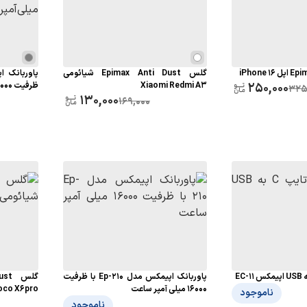
گلس Epimax Anti Dust شیائومی
250,000
Xiaomi Redmi A3
ظرفیت 10000 میلی‌آمپر ساعت
325
130,000
169,000
پاوربانک اپیمکس مدل Ep-210 با ظرفیت
16000 میلی آمپر ساعت
oco X6pro
ناموجود
ناموجود