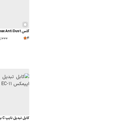
گلس Epimax Anti Dust اپل iPhone 16
,000
4
کابل تبدیل تایپ C به USB اپیمکس EC-11