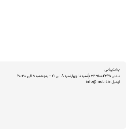
پشتیبانی
تلفنی:
034-91002425
شنبه تا چهارشنبه ۸ الی ۲۱ - پنجشنبه 8 الی ۲۰:۳۰
ایمیل:
info@mobit.ir