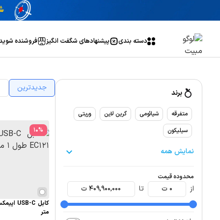
دسته بندی
پیشنهاد‌های شگفت انگیز
فروشنده شوید
جدیدترین
ا
برند
متفرقه
شیائومی
گرین لاین
وریتی
10
%
سیلیکون
نمایش همه
محدوده قیمت
از
0
ت
تا
409,900,000
ت
متر