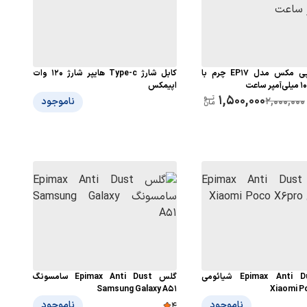
پاوربانک اپی مکس مدل EP17 چرم با
کابل شارژ Type-c هایپر شارژ ۱۲۰ وات
اپیمکس
1,500,000
2,000,000
ناموجود
گلس Epimax Anti Dust شیائومی
گلس Epimax Anti Dust سامسونگ
Samsung Galaxy A51
Xiaomi P
ناموجود
ناموجود
4