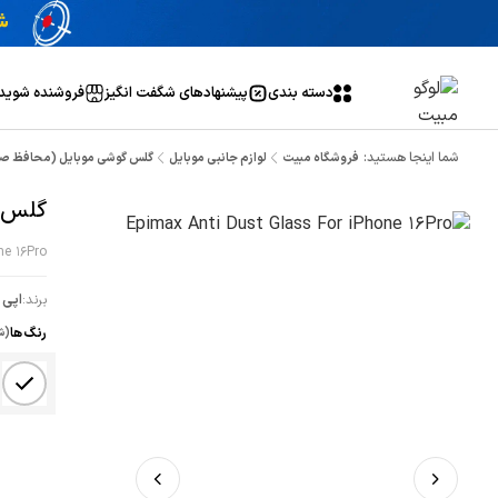
دسته بندی
پیشنهاد‌های شگفت انگیز
فروشنده شوید
شما اینجا هستید:
فروشگاه مبیت
لوازم جانبی موبایل
گلس گوشی موبایل (محافظ ص
گلس Epimax Anti Dust اپل one 16Pro
ne 16Pro
برند:
اپی
رنگ ها
(ش