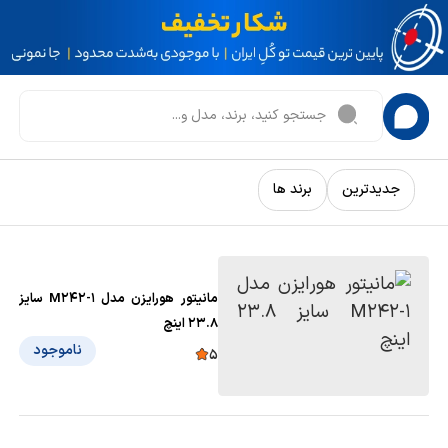
جدیدترین
برند ها
مانیتور هورایزن مدل M242-1 سایز
23.8 اینچ
ناموجود
5