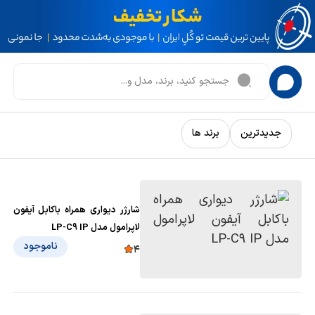
جدیدترین
برند ها
شارژر دیواری همراه باکابل آیفون
لاپرامول مدل LP-C9 IP
ناموجود
4