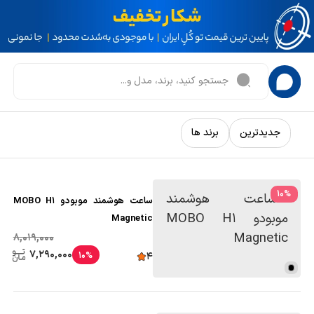
جدیدترین
برند ها
10
%
ساعت هوشمند موبودو MOBO H1
Magnetic
8,019,000
7,290,000
10%
4