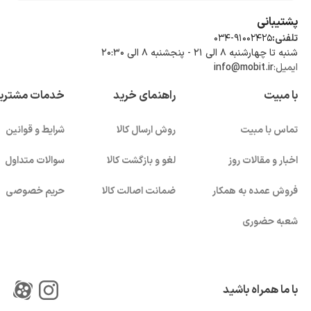
پشتیبانی
تلفنی:
034-91002425
شنبه تا چهارشنبه ۸ الی ۲۱ - پنجشنبه 8 الی ۲۰:۳۰
ایمیل:
info@mobit.ir
با مبیت
راهنمای خرید
خدمات مشتری
تماس با مبیت
روش ارسال کالا
شرایط و قوانین
اخبار و مقالات روز
لغو و بازگشت کالا
سوالات متداول
فروش عمده به همکار
ضمانت اصالت کالا
حریم خصوصی
شعبه حضوری
با ما همراه باشید