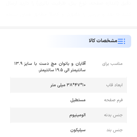
دقیق (اندازه صفحه، نوع پنل، ظرفیت باتری) را دارید ارسال
کنید تا نقد و بررسی را دقیق‌تر و کاملاً مطابق همان نسخه
بنویسم.
مشخصات کالا
مناسب برای
آقایان و بانوان مچ دست با سایز 13.9
سانتیمتر الی 19.5 سانتیمتر.
ابعاد قاب
10*47*38 میلی متر
فرم صفحه
مستطیل
جنس بدنه
الومینیوم
جنس بند
سیلیکون