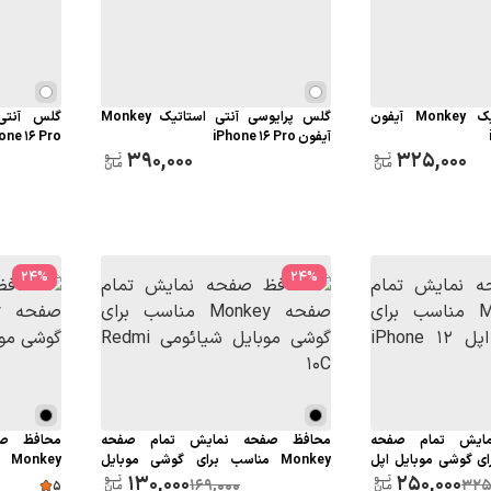
گلس آنتی استاتیک Monkey آیفون
گلس پرایوسی آنتی استاتیک Monkey
آیفون iPhone 16 Pro
one 16 Pro
390,000
325,000
24
%
24
%
ایش تمام صفحه
محافظ صفحه نمایش تمام صفحه
محافظ ص
ب برای گوشی موبایل اپل
Monkey مناسب برای گوشی موبایل
ey
250,000
شیائومی Redmi 10C
130,000
سامسونگ A16
169,000
325
5