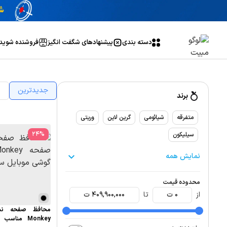
دسته بندی
پیشنهاد‌های شگفت انگیز
فروشنده شوید
جدیدترین
ا
برند
متفرقه
شیائومی
گرین لاین
وریتی
24
%
سیلیکون
نمایش همه
محدوده قیمت
از
0
ت
تا
409,900,000
ت
محافظ صفحه نم
Monkey منا