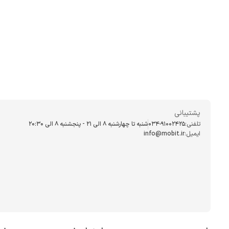
پشتیبانی
تلفنی:
034-91002425
شنبه تا چهارشنبه ۸ الی ۲۱ - پنجشنبه 8 الی ۲۰:۳۰
ایمیل:
info@mobit.ir