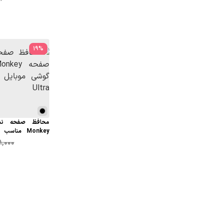
19
%
محافظ صفحه نم
Monkey منا
سامسونگ S24 Ultra
,000