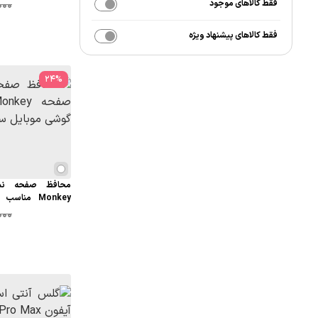
سامسونگ A31
فقط کالاهای موجود
000
فقط کالاهای پیشنهاد ویژه
24
%
محافظ صفحه نم
Monkey منا
سامسونگ A50
000