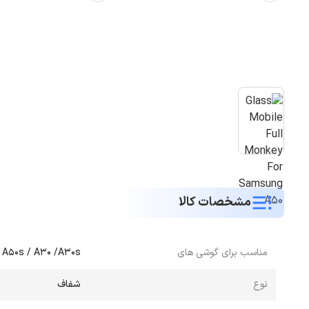
مشخصات کالا
مناسب برای گوشی های
 A50s / A30 /A30s
نوع
شفاف