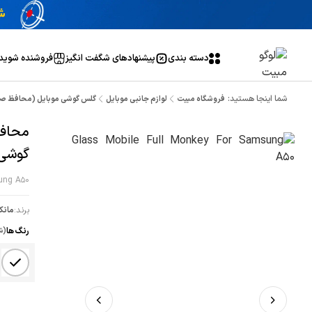
دسته بندی
پیشنهاد‌های شگفت انگیز
فروشنده شوید
شما اینجا هستید:
فروشگاه مبیت
لوازم جانبی موبایل
گلس گوشی موبایل (محافظ ص
گوشی 
ung A50
برند:
مانک
رنگ ها
(ش