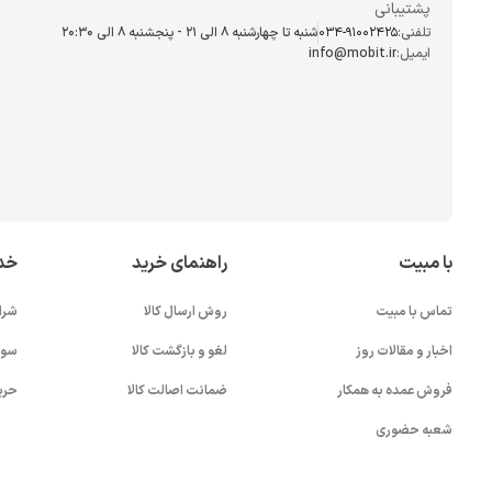
پشتیبانی
تلفنی:
034-91002425
شنبه تا چهارشنبه ۸ الی ۲۱ - پنجشنبه 8 الی ۲۰:۳۰
ایمیل:
info@mobit.ir
با مبیت
راهنمای خرید
خد
تماس با مبیت
روش ارسال کالا
شرا
اخبار و مقالات روز
لغو و بازگشت کالا
سوا
فروش عمده به همکار
ضمانت اصالت کالا
حری
شعبه حضوری