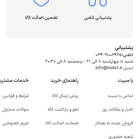
پشتیبانی تلفنی
تضمین اصالت کالا
پشتیبانی
تلفنی:
034-91002425
شنبه تا چهارشنبه ۸ الی ۲۱ - پنجشنبه 8 الی ۲۰:۳۰
ایمیل:
info@mobit.ir
با مبیت
راهنمای خرید
خدمات مشتری
تماس با مبیت
روش ارسال کالا
شرایط و قوانین
اخبار و مقالات روز
لغو و بازگشت کالا
سوالات متداول
فروش عمده به همکار
ضمانت اصالت کالا
حریم خصوصی
شعبه حضوری