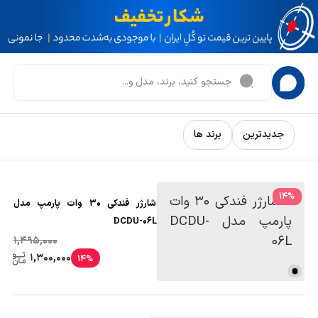
جدیدترین
برند ها
14
%
شارژر فندکی 30 وات پارمپ مدل
DCDU-06L
1,495,000
1,300,000
14%