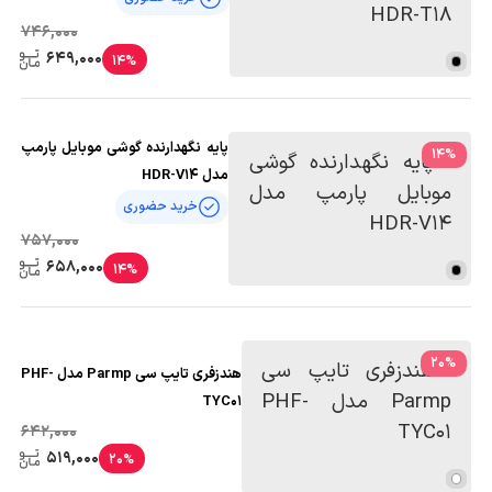
746,000
649,000
14%
پایه نگهدارنده گوشی موبایل پارمپ
14
%
مدل HDR-V14
خرید حضوری
757,000
658,000
14%
20
%
هندزفری تایپ سی Parmp مدل PHF-
TYC01
642,000
519,000
20%