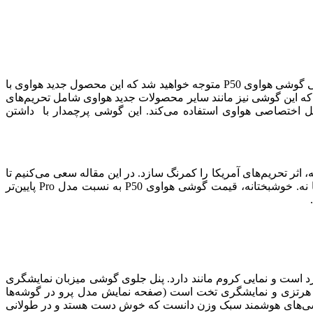
6 ماه پس از عرضه گوشی P50 Pro، هواوی تصمیم گرفت تا نسخه کوچک‌تر این گوشی را با نام هواوی P50 به بازار عرضه کند. پس از بررسی گوشی هواوی P50 متوجه خواهید شد که این محصول جدید هواوی با
ه که این گوشی نیز مانند سایر محصولات جدید هواوی شامل تحریم‌های
در آن نیست در نتیجه، P50 مانند سایر اعضای خانواده خودش در سری P50، از سیستم عامل اختصاصی هواوی استفاده می‌کند. این گوشی پرچمدار با داشتن
 همه جانبه، اثر تحریم‌های آمریکا را کمرنگ سازد. در این مقاله سعی می‌کنیم تا
به مشخصات HUAWEI P50 بپردازیم و با سنجیدن ویژگی‌های مختلف آن به این نتیجه برسیم که آیا خرید گوشی هواوی P50 ارزش دارد یا نه. خوشبختانه، قیمت گوشی هواوی P50 به نسبت مدل Pro پایین‌تر
ین گوشی از فلز سرد است و نمایی کروم مانند دارد. پنل جلوی گوشی میزبان نمایشگری
ر حدود 6.5 اینچ OLED است که رزولوشن 2700*1224 پیکسل یا همان 458ppi دارد. برخلاف مدل پرو، گوشی P50 دارای نرخ رفرش 90 هرتزی و نمایشگری تخت است (صفحه نمایش مدل پرو در گوشه‌ها
در واقع، می‌توان این گوشی را جزو گوشی‌های هوشمند سبک وزن دانست که خوش دست هستد و در طولانی