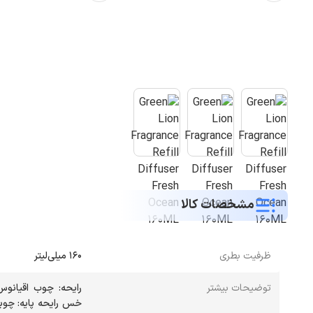
مشخصات کالا
ظرفیت بطری
160 میلی‌لیتر
توضیحات بیشتر
رایحه: چوب اقیانوس
خس رایحه پایه: چو