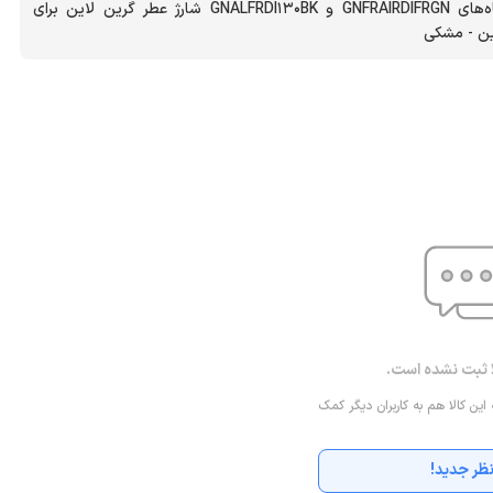
استفاده برای دستگاه‌های GNFRAIRDIFRGN و GNALFRDI130BK شارژ عطر گرین لاین برای
ین - مشکی
ا ثبت نشده است.
 این کالا هم به کاربران دیگر کمک
ظر جدید!