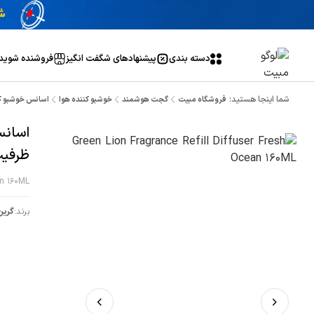
دسته بندی
پیشنهاد‌های شگفت انگیز
فروشنده شوید
شما اینجا هستید:
فروشگاه مبیت
گجت هوشمند
خوشبو کننده هوا
اسانس خوشبو کننده گرین لای
ظرفیت 160
an 160ML
برند:
گرین