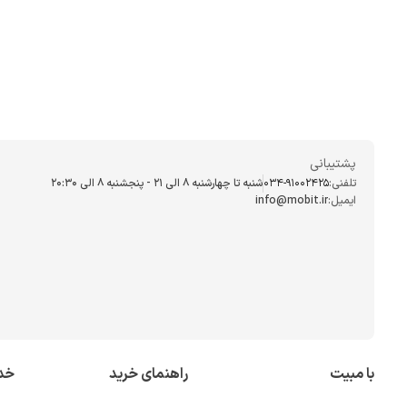
پشتیبانی
تلفنی:
034-91002425
شنبه تا چهارشنبه ۸ الی ۲۱ - پنجشنبه 8 الی ۲۰:۳۰
ایمیل:
info@mobit.ir
با مبیت
راهنمای خرید
خد