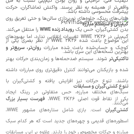
کیفیت فنی، گرافیکی و روان بودن گیم‌پلی نسبت به قبل
واقعی‌تر از همیشه به نظر برسند. واکنش تماشاگران، حرکت
پیشرفت محسوسی داشته باشد.
طناب‌های رینگ، جلوه‌های نورپردازی سالن‌ها و حتی تعریق روی
گیم‌پلی و سیستم مبارزه
بدن کشتی‌گیران، حس یک
رویداد زنده WWE
را منتقل می‌کند.
گیم‌پلی در WWE 2K26 تغییرات انقلابی ندارد، اما بهبودهای
این موضوع باعث شده WWE 2K26 از نظر بصری یکی از
کوچک و حساب‌شده باعث شده مبارزات
روان‌تر، سریع‌تر و
بهترین نسخه‌های این سری باشد.
تاکتیکی‌تر
شوند. سیستم ضدحمله‌ها و زمان‌بندی حرکات بهتر
شده و بازیکنان می‌توانند کنترل دقیق‌تری روی مبارزات داشته
باشند. تنوع حرکات نیز افزایش یافته و کشتی‌گیران با
تنوع کشتی‌گیران و مسابقات
سبک‌های مختلف مبارزه، حس متفاوتی در رینگ ایجاد
یکی از نقاط قوت اصلی WWE 2K26،
فهرست بسیار بزرگ
می‌کنند.
کشتی‌گیران
است. بازی شامل ستاره‌های مشهور WWE،
اسطوره‌های قدیمی و چهره‌های جدید است که هر کدام سبک
مبارزه و حرکات مخصوص خود را دارند. علاوه بر این، مسابقات