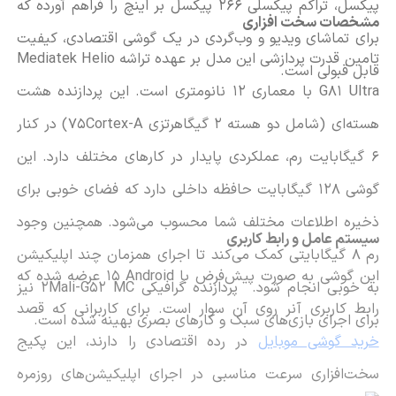
پیکسل، تراکم پیکسلی ۲۶۶ پیکسل بر اینچ را فراهم آورده که
مشخصات سخت افزاری
برای تماشای ویدیو و وب‌گردی در یک گوشی اقتصادی، کیفیت
تامین قدرت پردازشی این مدل بر عهده تراشه
Mediatek Helio
قابل قبولی است.
G81 Ultra
با معماری ۱۲ نانومتری است. این پردازنده هشت
هسته‌ای (شامل دو هسته ۲ گیگاهرتزی
Cortex-A
75) در کنار
۶ گیگابایت رم، عملکردی پایدار در کارهای مختلف دارد. این
گوشی ۱۲۸ گیگابایت حافظه داخلی دارد که فضای خوبی برای
ذخیره اطلاعات مختلف شما محسوب می‌شود. همچنین وجود
سیستم عامل و رابط کاربری
رم ۸ گیگابایتی کمک می‌کند تا اجرای همزمان چند اپلیکیشن
این گوشی به صورت پیش‌فرض با
Android
15 عرضه شده که
به خوبی انجام شود. پردازنده گرافیکی
Mali-G52 MC
2 نیز
رابط کاربری آنر روی آن سوار است. برای کاربرانی که قصد
برای اجرای بازی‌های سبک و کارهای بصری بهینه شده است.
خرید گوشی موبایل
در رده اقتصادی را دارند، این پکیج
سخت‌افزاری سرعت مناسبی در اجرای اپلیکیشن‌های روزمره