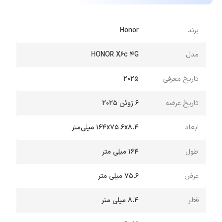
است.
برند
Honor
مدل
HONOR X6c 4G
تاریخ معرفی
2025
تاریخ عرضه
۶ ژوئن ۲۰۲۵
ابعاد
۱۶۴x۷۵.۶x۸.۴ میلی‌متر
طول
164 میلی متر
عرض
۷۵.۶ میلی متر
قطر
8.4 میلی متر