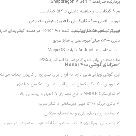
پردازنده قدرتمند Snapdragon 7 Gen 3
رم 8 گیگابایت و حافظه داخلی تا 512 گیگابایت
دوربین اصلی 200 مگاپیکسلی با فناوری هوش مصنوعی
دوربین سلفی 50 مگاپیکسلی
این ترکیب سخت‌افزاری باعث شده Honor 400 در دسته گوشی‌های قدرتمند میان‌رده قرار بگیرد.
باتری 5300 میلی‌آمپرساعتی با شارژ سریع
سیستم‌عامل Android 15 با رابط MagicOS
مقاومت در برابر آب و گردوغبار با استاندارد IP65
✅مزایای گوشی Honor 400
این گوشی ویژگی‌هایی دارد که آن را برای بسیاری از کاربران جذاب می‌کند
✔ دوربین 200 مگاپیکسلی بسیار قدرتمند برای عکاسی حرفه‌ای
✔ نمایشگر AMOLED با نرخ نوسازی 120 هرتز و روشنایی بالا
✔ باتری بزرگ 5300 میلی‌آمپرساعتی با شارژ سریع
✔ عملکرد روان برای بازی و برنامه‌های سنگین
✔ پشتیبانی نرم‌افزاری طولانی‌مدت و امکانات هوش مصنوعی در دوربین