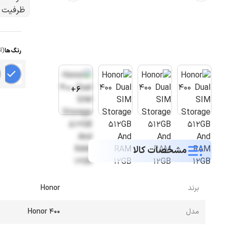
رنگ ها
(آ
6+
مشخصات کالا
برند
Honor
مدل
Honor 400