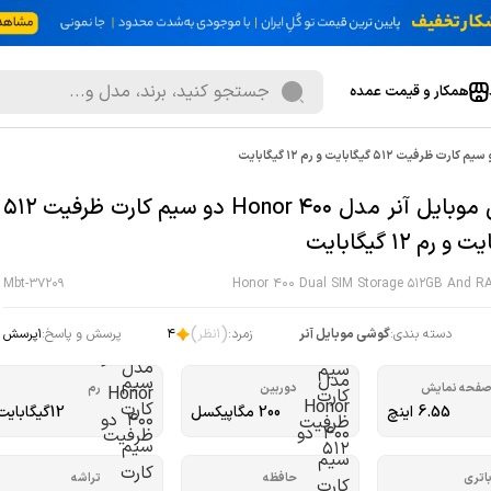
همکار و قیمت عمده
گوشی موبایل آنر مدل Honor 400 دو سیم کارت ظرفیت 512
 رم 12 گیگابایت
Mbt-37209
Honor 400 Dual SIM Storage 512GB And R
)
(
دسته بندی:
گوشی موبایل آنر
زمرد:
1
نظر
4
پرسش و پاسخ:
1
پرسش
فحه نمایش
دوربین
رم
6.55 اینچ
200 مگاپیکسل
12گیگابایت
اتری
حافظه
تراشه