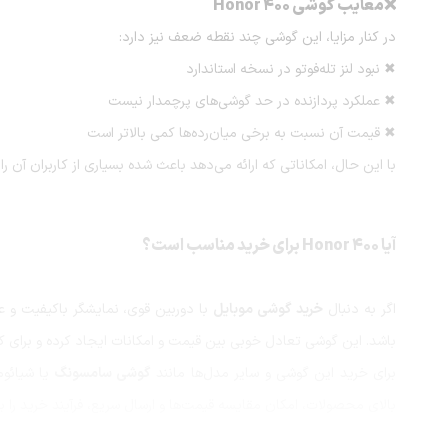
❌معایب گوشی Honor 400
در کنار مزایا، این گوشی چند نقطه ضعف نیز دارد:
✖ نبود لنز تله‌فوتو در نسخه استاندارد
✖ عملکرد پردازنده در حد گوشی‌های پرچمدار نیست
✖ قیمت آن نسبت به برخی میان‌رده‌ها کمی بالاتر است
با این حال، امکاناتی که ارائه می‌دهد باعث شده بسیاری از کاربران آن را گ
آیا Honor 400 برای خرید مناسب است؟
اگر به دنبال
خرید گوشی موبایل
باشد. این گوشی تعادل خوبی بین قیمت و امکانات ایجاد کرده و برای کا
برای خرید این گوشی و سایر مدل‌ها مانند
گوشی سامسونگ
یا شیائوم
بالای محصولات، امکان مقایسه قیمت‌ها و ارسال سریع، فرآیند خرید را بر