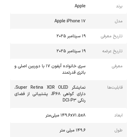
برند
Apple
مدل
Apple iPhone 17
تاریخ معرفی
۱۹ سپتامبر ۲۰۲۵
تاریخ عرضه
۱۹ سپتامبر ۲۰۲۵
معرفی
سری خانواده آیفون 17 با دوربین اصلی و
باتری قدرتمند
قابلیت‌ها
نمایشگر Super Retina XDR OLED،
دارای گواهی IP68، پشتیبانی از فضای
رنگی DCI-P3
ابعاد
۱۴۹.۶x۷۱.۵x۸ میلی‌متر
طول
149.6 میلی متر