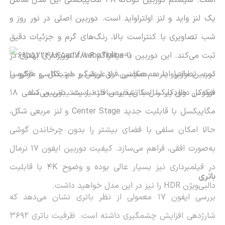
یک لنز واید و لنز اولتراواید است. دوربین اصلی در نور روز و
شب تصاویری با کنتراست بالا، رنگ‌های گرم و جزئیات دقیق
ثبت می‌کند. این دوربین با دیافراگم
f/1.6
، نورپردازی بهتری در
ثبت تصاویر دارد. همچنین، از لرزشگیر اپتیکال و فوکوس
دوربین اولتراواید هم عکاسی فوق‌عریض و هم عکاسی ماکرو با
خودکار دوال پیکسل با تشخیص فاز نیز پشتیبانی می‌کند.
فوکوس خودکار را امکان‌پذیر ساخته است. دوربین سلفی 18
مگاپیکسل با قابلیت جدید
Center Stage
و لنز مربعی شکل،
حالا امکان سلفی با فضای بیشتر را بدون چرخاندن گوشی
به‌صورت افقی، فراهم می‌سازد. کیفیت دوربین ایفون
17
نرمال
در فیلمبرداری نیز بسیار عالی بوده و وضوح
4K
با قابلیت
باتری
دالبی‌ویژن
HDR
را نیز در این مدل خواهید داشت.
بررسی ایفون
17
معمولی از نظر باتری نشان می‌دهد که
شارژدهی افزایش چشمگیری داشته است. ظرفیت باتری 3692