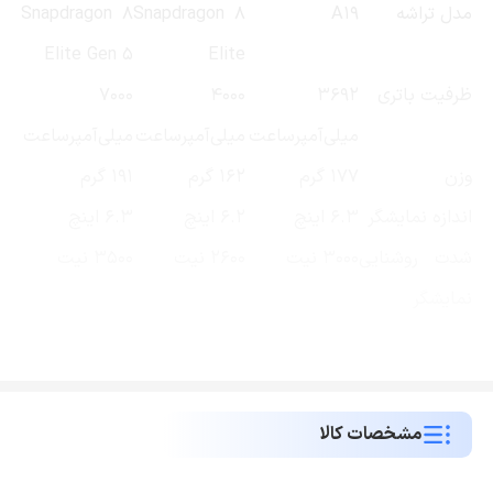
مدل تراشه
A19
Snapdragon 8
Snapdragon 8
Elite Gen 5
Elite
ظرفیت باتری
3692
4000
7000
میلی‌آمپرساعت
میلی‌آمپرساعت
میلی‌آمپرساعت
وزن
177 گرم
162 گرم
191 گرم
اندازه نمایشگر
6.3 اینچ
6.2 اینچ
6.3 اینچ
شدت روشنایی
3000 نیت
2600 نیت
3500 نیت
نمایشگر
مشخصات کالا