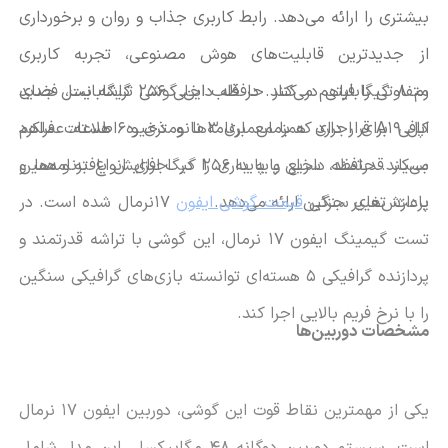
بیشتری را ارائه می‌دهد. رابط کاربری جذاب و روان و برخورداری
از جدیدترین قابلیت‌های هوش مصنوعی، تجربه کاربری
متفاوتی را فراهم می‌کند. در قلب این گوشی تراشه نسل جدید
رم 8 گیگابایتی در کنار حافظه داخلی 256 گیگابایت، فضای
اپل
A19
قرار دارد که با معماری 3 نانومتری و 6 هسته، عملکرد
کافی برای اجرای همزمان برنامه‌ها و ذخیره اطلاعات فراهم
بسیار قدرتمند، سریع و پایداری را در اجرای انواع برنامه‌ها و
می‌کند. حافظه داخلی پایه به 256 گیگ افزایش یافته و همین
باعث تغییر جزئی
پردازش‌های سنگین ارائه می‌دهد.
قیمت گوشی ایفون
17
نرمال شده است. در
تست گیمینگ ایفون
17
نرمال، این گوشی با تراشه قدرتمند و
پردازنده گرافیکی 5 هسته‌ای توانسته بازی‌های گرافیکی سنگین
را با نرخ فریم بالایی اجرا کند.
مشخصات دوربین‌ها
یکی از مهمترین نقاط قوت این گوشی، دوربین ایفون
17
نرمال
است. سیستم دوربین دوگانه 48 مگاپیکسلی این مدل شامل