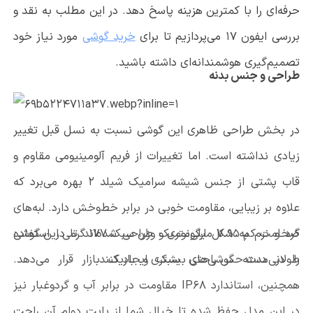
حرفه‌ای را با کمترین هزینه پاسخ دهد. در این مطلب به نقد و
بررسی ایفون
17
می‌پردازیم تا برای
خرید گوشی
مورد نیاز خود
تصمیم‌گیری هوشمندانه‌ای داشته باشید.
طراحی و جنس بدنه
در بخش طراحی ظاهری این گوشی نسبت به نسل قبل تغییر
زیادی نداشته است. اما تغییرات از فریم آلومینیومی مقاوم و
قاب پشتی از جنس شیشه سرامیک شیلد 2 بهره می‌برد که
علاوه بر زیبایی، مقاومت خوبی در برابر خط‌وخش دارد. لبه‌های
گرد و نرم به شکل ارگونومیک طراحی شده‌اند تا در استفاده
ضخامت کم 7.95 میلی‌متری و وزن سبک 177 گرمی این گوشی
طولانی‌مدت حس راحتی بیشتری ایجاد کنند.
را در دسته گوشی‌های سبک و باریک بازار قرار می‌دهد.
همچنین، استاندارد
IP68
مقاومت در برابر آب و گردوغبار نیز
در این مدل حفظ شده تا خیال شما از بابت دوام آن راحت