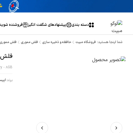
دسته بندی
پیشنهاد‌های شگفت انگیز
فروشنده شوید
شما اینجا هستید:
فروشگاه مبیت
حافظه و ذخیره سازی
فلش مموری
فلش مموری اپیسر مدل 7
فلش مموری
y - 8GB
برند:
اپیس