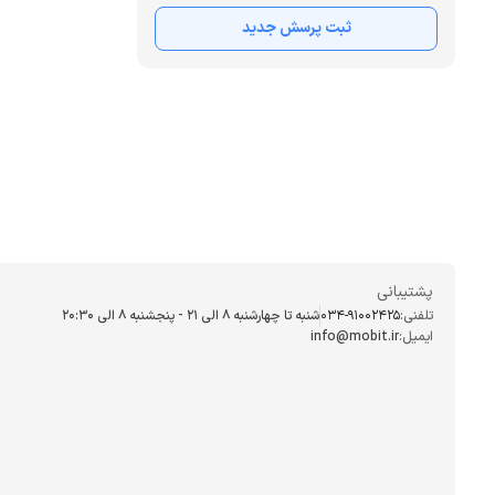
ثبت پرسش جدید
پشتیبانی
تلفنی:
034-91002425
شنبه تا چهارشنبه ۸ الی ۲۱ - پنجشنبه 8 الی ۲۰:۳۰
ایمیل:
info@mobit.ir