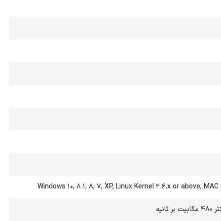
Windows 10, 8.1, 8, 7, XP, Linux Kernel 2.6.x or above, MAC